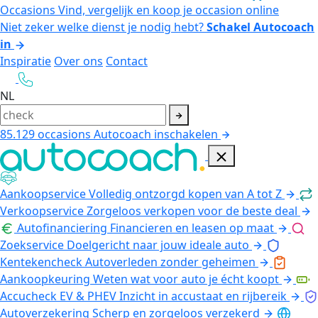
Occasions
Vind, vergelijk en koop je occasion online
Niet zeker welke dienst je nodig hebt?
Schakel Autocoach
in
Inspiratie
Over ons
Contact
NL
85.129
occasions
Autocoach inschakelen
Aankoopservice
Volledig ontzorgd kopen van A tot Z
Verkoopservice
Zorgeloos verkopen voor de beste deal
Autofinanciering
Financieren en leasen op maat
Zoekservice
Doelgericht naar jouw ideale auto
Kentekencheck
Autoverleden zonder geheimen
Aankoopkeuring
Weten wat voor auto je écht koopt
Accucheck EV & PHEV
Inzicht in accustaat en rijbereik
Autoverzekering
Scherp en zorgeloos verzekerd