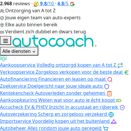
2.968
reviews
·
9,8
/10
·
4,8
/5
Ontzorging van A tot Z
Jouw eigen team van auto-experts
Elke auto binnen bereik
Verdient zich dubbel en dwars terug
Alle diensten
Aankoopservice
Volledig ontzorgd kopen van A tot Z
Verkoopservice
Zorgeloos verkopen voor de beste deal
Autofinanciering
Financieren en leasen op maat
Zoekservice
Doelgericht naar jouw ideale auto
Kentekencheck
Autoverleden zonder geheimen
Aankoopkeuring
Weten wat voor auto je écht koopt
Accucheck EV & PHEV
Inzicht in accustaat en rijbereik
Autoverzekering
Scherp en zorgeloos verzekerd
Importservice
Voordelig kopen uit het buitenland
Autobeheer
Alles rondom jouw auto geregeld