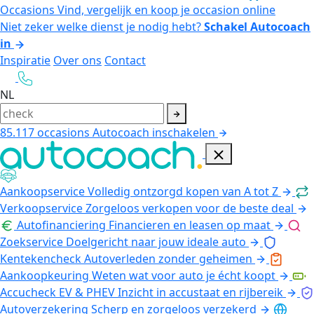
Occasions
Vind, vergelijk en koop je occasion online
Niet zeker welke dienst je nodig hebt?
Schakel Autocoach
in
Inspiratie
Over ons
Contact
NL
85.117
occasions
Autocoach inschakelen
Aankoopservice
Volledig ontzorgd kopen van A tot Z
Verkoopservice
Zorgeloos verkopen voor de beste deal
Autofinanciering
Financieren en leasen op maat
Zoekservice
Doelgericht naar jouw ideale auto
Kentekencheck
Autoverleden zonder geheimen
Aankoopkeuring
Weten wat voor auto je écht koopt
Accucheck EV & PHEV
Inzicht in accustaat en rijbereik
Autoverzekering
Scherp en zorgeloos verzekerd