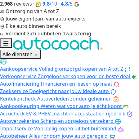
2.968
reviews
·
9,8
/10
·
4,8
/5
Ontzorging van A tot Z
Jouw eigen team van auto-experts
Elke auto binnen bereik
Verdient zich dubbel en dwars terug
Alle diensten
Aankoopservice
Volledig ontzorgd kopen van A tot Z
Verkoopservice
Zorgeloos verkopen voor de beste deal
Autofinanciering
Financieren en leasen op maat
Zoekservice
Doelgericht naar jouw ideale auto
Kentekencheck
Autoverleden zonder geheimen
Aankoopkeuring
Weten wat voor auto je écht koopt
Accucheck EV & PHEV
Inzicht in accustaat en rijbereik
Autoverzekering
Scherp en zorgeloos verzekerd
Importservice
Voordelig kopen uit het buitenland
Autobeheer
Alles rondom jouw auto geregeld