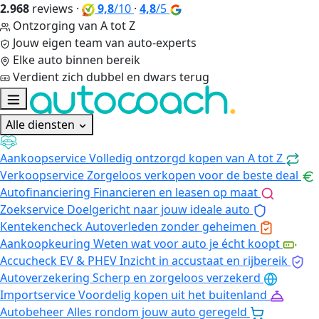
2.968
reviews
·
9,8
/10
·
4,8
/5
Ontzorging van A tot Z
Jouw eigen team van auto-experts
Elke auto binnen bereik
Verdient zich dubbel en dwars terug
Alle diensten
Aankoopservice
Volledig ontzorgd kopen van A tot Z
Verkoopservice
Zorgeloos verkopen voor de beste deal
Autofinanciering
Financieren en leasen op maat
Zoekservice
Doelgericht naar jouw ideale auto
Kentekencheck
Autoverleden zonder geheimen
Aankoopkeuring
Weten wat voor auto je écht koopt
Accucheck EV & PHEV
Inzicht in accustaat en rijbereik
Autoverzekering
Scherp en zorgeloos verzekerd
Importservice
Voordelig kopen uit het buitenland
Autobeheer
Alles rondom jouw auto geregeld