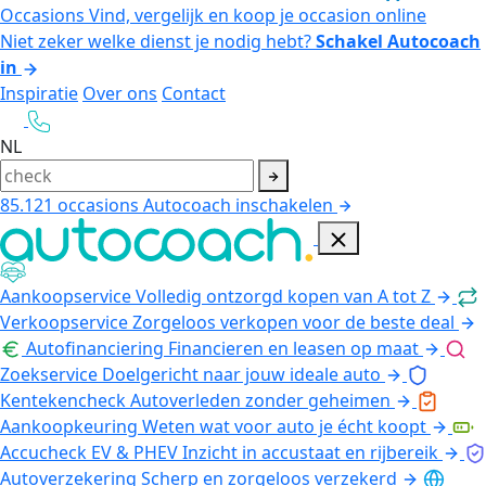
Occasions
Vind, vergelijk en koop je occasion online
Niet zeker welke dienst je nodig hebt?
Schakel Autocoach
in
Inspiratie
Over ons
Contact
NL
85.121
occasions
Autocoach inschakelen
Aankoopservice
Volledig ontzorgd kopen van A tot Z
Verkoopservice
Zorgeloos verkopen voor de beste deal
Autofinanciering
Financieren en leasen op maat
Zoekservice
Doelgericht naar jouw ideale auto
Kentekencheck
Autoverleden zonder geheimen
Aankoopkeuring
Weten wat voor auto je écht koopt
Accucheck EV & PHEV
Inzicht in accustaat en rijbereik
Autoverzekering
Scherp en zorgeloos verzekerd