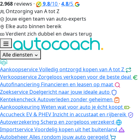
2.968
reviews
·
9,8
/10
·
4,8
/5
Ontzorging van A tot Z
Jouw eigen team van auto-experts
Elke auto binnen bereik
Verdient zich dubbel en dwars terug
Alle diensten
Aankoopservice
Volledig ontzorgd kopen van A tot Z
Verkoopservice
Zorgeloos verkopen voor de beste deal
Autofinanciering
Financieren en leasen op maat
Zoekservice
Doelgericht naar jouw ideale auto
Kentekencheck
Autoverleden zonder geheimen
Aankoopkeuring
Weten wat voor auto je écht koopt
Accucheck EV & PHEV
Inzicht in accustaat en rijbereik
Autoverzekering
Scherp en zorgeloos verzekerd
Importservice
Voordelig kopen uit het buitenland
Autobeheer
Alles rondom jouw auto geregeld