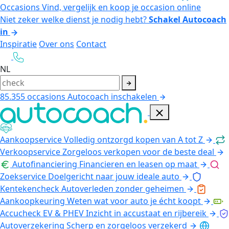
Occasions
Vind, vergelijk en koop je occasion online
Niet zeker welke dienst je nodig hebt?
Schakel Autocoach
in
Inspiratie
Over ons
Contact
NL
85.355
occasions
Autocoach inschakelen
Aankoopservice
Volledig ontzorgd kopen van A tot Z
Verkoopservice
Zorgeloos verkopen voor de beste deal
Autofinanciering
Financieren en leasen op maat
Zoekservice
Doelgericht naar jouw ideale auto
Kentekencheck
Autoverleden zonder geheimen
Aankoopkeuring
Weten wat voor auto je écht koopt
Accucheck EV & PHEV
Inzicht in accustaat en rijbereik
Autoverzekering
Scherp en zorgeloos verzekerd