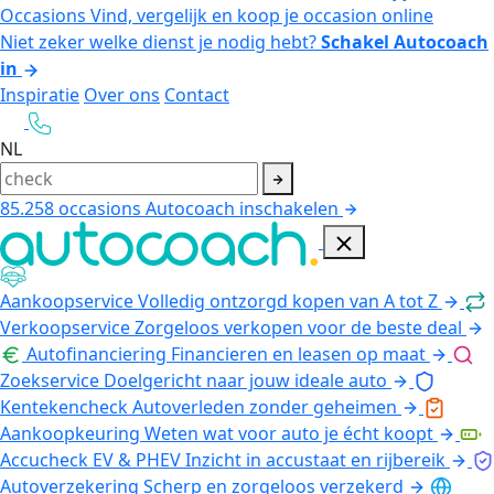
Occasions
Vind, vergelijk en koop je occasion online
Niet zeker welke dienst je nodig hebt?
Schakel Autocoach
in
Inspiratie
Over ons
Contact
NL
85.258
occasions
Autocoach inschakelen
Aankoopservice
Volledig ontzorgd kopen van A tot Z
Verkoopservice
Zorgeloos verkopen voor de beste deal
Autofinanciering
Financieren en leasen op maat
Zoekservice
Doelgericht naar jouw ideale auto
Kentekencheck
Autoverleden zonder geheimen
Aankoopkeuring
Weten wat voor auto je écht koopt
Accucheck EV & PHEV
Inzicht in accustaat en rijbereik
Autoverzekering
Scherp en zorgeloos verzekerd