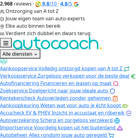
2.968
reviews
·
9,8
/10
·
4,8
/5
Ontzorging van A tot Z
Jouw eigen team van auto-experts
Elke auto binnen bereik
Verdient zich dubbel en dwars terug
Alle diensten
Aankoopservice
Volledig ontzorgd kopen van A tot Z
Verkoopservice
Zorgeloos verkopen voor de beste deal
Autofinanciering
Financieren en leasen op maat
Zoekservice
Doelgericht naar jouw ideale auto
Kentekencheck
Autoverleden zonder geheimen
Aankoopkeuring
Weten wat voor auto je écht koopt
Accucheck EV & PHEV
Inzicht in accustaat en rijbereik
Autoverzekering
Scherp en zorgeloos verzekerd
Importservice
Voordelig kopen uit het buitenland
Autobeheer
Alles rondom jouw auto geregeld