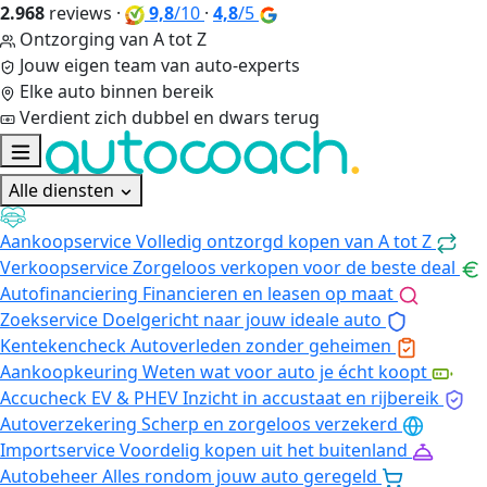
2.968
reviews
·
9,8
/10
·
4,8
/5
Ontzorging van A tot Z
Jouw eigen team van auto-experts
Elke auto binnen bereik
Verdient zich dubbel en dwars terug
Alle diensten
Aankoopservice
Volledig ontzorgd kopen van A tot Z
Verkoopservice
Zorgeloos verkopen voor de beste deal
Autofinanciering
Financieren en leasen op maat
Zoekservice
Doelgericht naar jouw ideale auto
Kentekencheck
Autoverleden zonder geheimen
Aankoopkeuring
Weten wat voor auto je écht koopt
Accucheck EV & PHEV
Inzicht in accustaat en rijbereik
Autoverzekering
Scherp en zorgeloos verzekerd
Importservice
Voordelig kopen uit het buitenland
Autobeheer
Alles rondom jouw auto geregeld