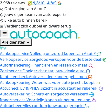
2.968
reviews
·
9,8
/10
·
4,8
/5
Ontzorging van A tot Z
Jouw eigen team van auto-experts
Elke auto binnen bereik
Verdient zich dubbel en dwars terug
Alle diensten
Aankoopservice
Volledig ontzorgd kopen van A tot Z
Verkoopservice
Zorgeloos verkopen voor de beste deal
Autofinanciering
Financieren en leasen op maat
Zoekservice
Doelgericht naar jouw ideale auto
Kentekencheck
Autoverleden zonder geheimen
Aankoopkeuring
Weten wat voor auto je écht koopt
Accucheck EV & PHEV
Inzicht in accustaat en rijbereik
Autoverzekering
Scherp en zorgeloos verzekerd
Importservice
Voordelig kopen uit het buitenland
Autobeheer
Alles rondom jouw auto geregeld