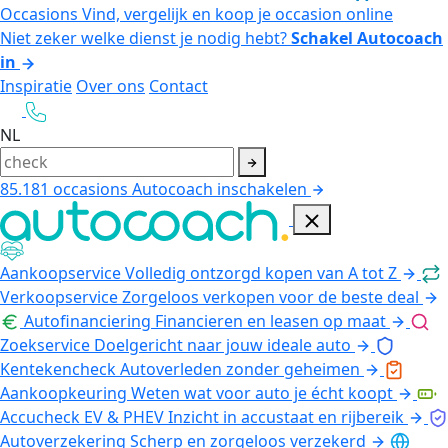
Occasions
Vind, vergelijk en koop je occasion online
Niet zeker welke dienst je nodig hebt?
Schakel Autocoach
in
Inspiratie
Over ons
Contact
NL
85.181
occasions
Autocoach inschakelen
Aankoopservice
Volledig ontzorgd kopen van A tot Z
Verkoopservice
Zorgeloos verkopen voor de beste deal
Autofinanciering
Financieren en leasen op maat
Zoekservice
Doelgericht naar jouw ideale auto
Kentekencheck
Autoverleden zonder geheimen
Aankoopkeuring
Weten wat voor auto je écht koopt
Accucheck EV & PHEV
Inzicht in accustaat en rijbereik
Autoverzekering
Scherp en zorgeloos verzekerd