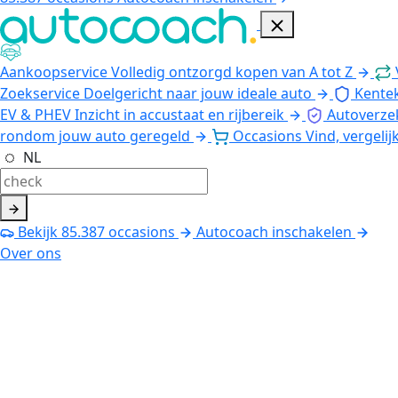
Aankoopservice
Volledig ontzorgd kopen van A tot Z
Zoekservice
Doelgericht naar jouw ideale auto
Kente
EV & PHEV
Inzicht in accustaat en rijbereik
Autoverze
rondom jouw auto geregeld
Occasions
Vind, vergelij
NL
Bekijk
85.387
occasions
Autocoach inschakelen
Over ons