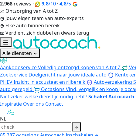
2.968
reviews
·
9,8
/10
·
4,8
/5
Ontzorging van A tot Z
Jouw eigen team van auto-experts
Elke auto binnen bereik
Verdient zich dubbel en dwars terug
Alle diensten
Aankoopservice
Volledig ontzorgd kopen van A tot Z
Ve
Zoekservice
Doelgericht naar jouw ideale auto
Kenteke
PHEV
Inzicht in accustaat en rijbereik
Autoverzekering
S
auto geregeld
Occasions
Vind, vergelijk en koop je occa
Niet zeker welke dienst je nodig hebt?
Schakel Autocoach 
Inspiratie
Over ons
Contact
NL
85.387
occasions
Autocoach inschakelen