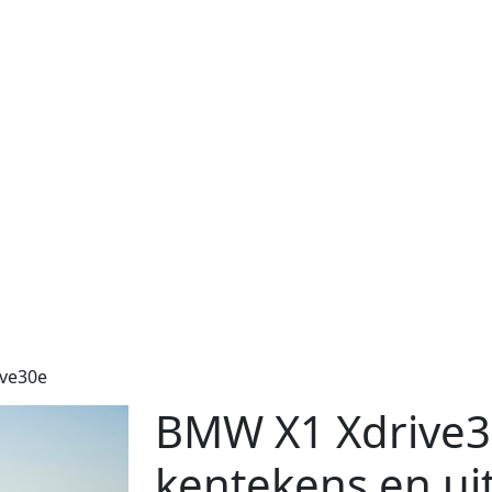
ive30e
BMW X1 Xdrive30
kentekens en ui