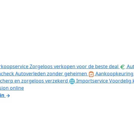
rkoopservice
Zorgeloos verkopen voor de beste deal
Aut
ncheck
Autoverleden zonder geheimen
Aankoopkeuring
cherp en zorgeloos verzekerd
Importservice
Voordelig 
sion online
in