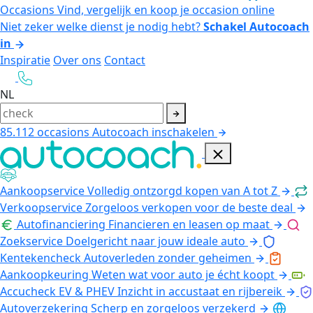
Occasions
Vind, vergelijk en koop je occasion online
Niet zeker welke dienst je nodig hebt?
Schakel Autocoach
in
Inspiratie
Over ons
Contact
NL
85.112
occasions
Autocoach inschakelen
Aankoopservice
Volledig ontzorgd kopen van A tot Z
Verkoopservice
Zorgeloos verkopen voor de beste deal
Autofinanciering
Financieren en leasen op maat
Zoekservice
Doelgericht naar jouw ideale auto
Kentekencheck
Autoverleden zonder geheimen
Aankoopkeuring
Weten wat voor auto je écht koopt
Accucheck EV & PHEV
Inzicht in accustaat en rijbereik
Autoverzekering
Scherp en zorgeloos verzekerd