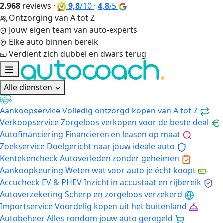
2.968
reviews
·
9,8
/10
·
4,8
/5
Ontzorging van A tot Z
Jouw eigen team van auto-experts
Elke auto binnen bereik
Verdient zich dubbel en dwars terug
Alle diensten
Aankoopservice
Volledig ontzorgd kopen van A tot Z
Verkoopservice
Zorgeloos verkopen voor de beste deal
Autofinanciering
Financieren en leasen op maat
Zoekservice
Doelgericht naar jouw ideale auto
Kentekencheck
Autoverleden zonder geheimen
Aankoopkeuring
Weten wat voor auto je écht koopt
Accucheck EV & PHEV
Inzicht in accustaat en rijbereik
Autoverzekering
Scherp en zorgeloos verzekerd
Importservice
Voordelig kopen uit het buitenland
Autobeheer
Alles rondom jouw auto geregeld