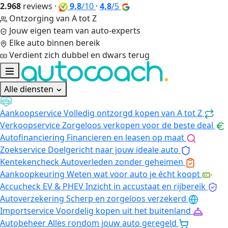
2.968
reviews
·
9,8
/10
·
4,8
/5
Ontzorging van A tot Z
Jouw eigen team van auto-experts
Elke auto binnen bereik
Verdient zich dubbel en dwars terug
Alle diensten
Aankoopservice
Volledig ontzorgd kopen van A tot Z
Verkoopservice
Zorgeloos verkopen voor de beste deal
Autofinanciering
Financieren en leasen op maat
Zoekservice
Doelgericht naar jouw ideale auto
Kentekencheck
Autoverleden zonder geheimen
Aankoopkeuring
Weten wat voor auto je écht koopt
Accucheck EV & PHEV
Inzicht in accustaat en rijbereik
Autoverzekering
Scherp en zorgeloos verzekerd
Importservice
Voordelig kopen uit het buitenland
Autobeheer
Alles rondom jouw auto geregeld