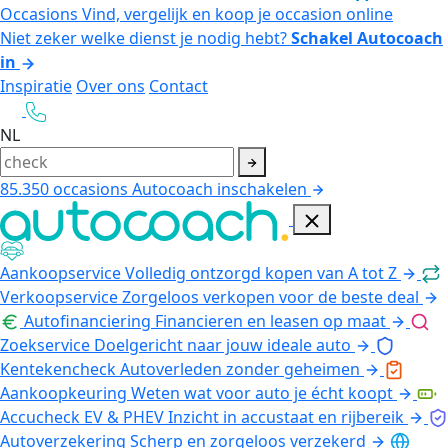
Occasions
Vind, vergelijk en koop je occasion online
Niet zeker welke dienst je nodig hebt?
Schakel Autocoach
in
Inspiratie
Over ons
Contact
NL
85.350
occasions
Autocoach inschakelen
Aankoopservice
Volledig ontzorgd kopen van A tot Z
Verkoopservice
Zorgeloos verkopen voor de beste deal
Autofinanciering
Financieren en leasen op maat
Zoekservice
Doelgericht naar jouw ideale auto
Kentekencheck
Autoverleden zonder geheimen
Aankoopkeuring
Weten wat voor auto je écht koopt
Accucheck EV & PHEV
Inzicht in accustaat en rijbereik
Autoverzekering
Scherp en zorgeloos verzekerd