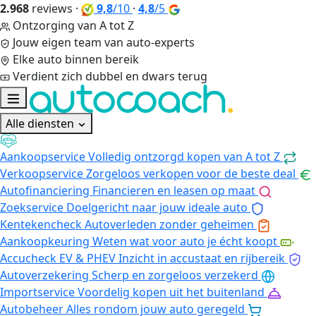
2.968
reviews
·
9,8
/10
·
4,8
/5
Ontzorging van A tot Z
Jouw eigen team van auto-experts
Elke auto binnen bereik
Verdient zich dubbel en dwars terug
Alle diensten
Aankoopservice
Volledig ontzorgd kopen van A tot Z
Verkoopservice
Zorgeloos verkopen voor de beste deal
Autofinanciering
Financieren en leasen op maat
Zoekservice
Doelgericht naar jouw ideale auto
Kentekencheck
Autoverleden zonder geheimen
Aankoopkeuring
Weten wat voor auto je écht koopt
Accucheck EV & PHEV
Inzicht in accustaat en rijbereik
Autoverzekering
Scherp en zorgeloos verzekerd
Importservice
Voordelig kopen uit het buitenland
Autobeheer
Alles rondom jouw auto geregeld