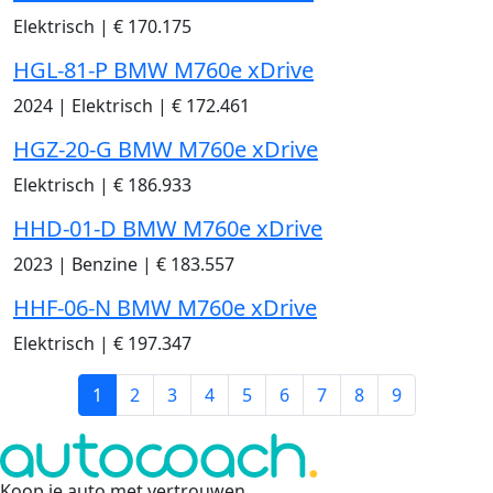
Elektrisch
|
€ 170.175
HGL-81-P BMW M760e xDrive
2024
|
Elektrisch
|
€ 172.461
HGZ-20-G BMW M760e xDrive
Elektrisch
|
€ 186.933
HHD-01-D BMW M760e xDrive
2023
|
Benzine
|
€ 183.557
HHF-06-N BMW M760e xDrive
Elektrisch
|
€ 197.347
1
2
3
4
5
6
7
8
9
Koop je auto met vertrouwen
.