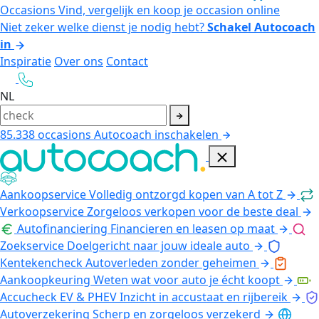
Occasions
Vind, vergelijk en koop je occasion online
Niet zeker welke dienst je nodig hebt?
Schakel Autocoach
in
Inspiratie
Over ons
Contact
NL
85.338
occasions
Autocoach inschakelen
Aankoopservice
Volledig ontzorgd kopen van A tot Z
Verkoopservice
Zorgeloos verkopen voor de beste deal
Autofinanciering
Financieren en leasen op maat
Zoekservice
Doelgericht naar jouw ideale auto
Kentekencheck
Autoverleden zonder geheimen
Aankoopkeuring
Weten wat voor auto je écht koopt
Accucheck EV & PHEV
Inzicht in accustaat en rijbereik
Autoverzekering
Scherp en zorgeloos verzekerd