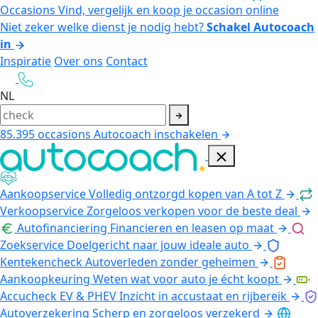
Occasions
Vind, vergelijk en koop je occasion online
Niet zeker welke dienst je nodig hebt?
Schakel Autocoach
in
Inspiratie
Over ons
Contact
NL
85.395
occasions
Autocoach inschakelen
Aankoopservice
Volledig ontzorgd kopen van A tot Z
Verkoopservice
Zorgeloos verkopen voor de beste deal
Autofinanciering
Financieren en leasen op maat
Zoekservice
Doelgericht naar jouw ideale auto
Kentekencheck
Autoverleden zonder geheimen
Aankoopkeuring
Weten wat voor auto je écht koopt
Accucheck EV & PHEV
Inzicht in accustaat en rijbereik
Autoverzekering
Scherp en zorgeloos verzekerd