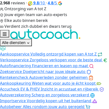
2.968
reviews
·
9,8
/10
·
4,8
/5
Ontzorging van A tot Z
Jouw eigen team van auto-experts
Elke auto binnen bereik
Verdient zich dubbel en dwars terug
Alle diensten
Aankoopservice
Volledig ontzorgd kopen van A tot Z
Verkoopservice
Zorgeloos verkopen voor de beste deal
Autofinanciering
Financieren en leasen op maat
Zoekservice
Doelgericht naar jouw ideale auto
Kentekencheck
Autoverleden zonder geheimen
Aankoopkeuring
Weten wat voor auto je écht koopt
Accucheck EV & PHEV
Inzicht in accustaat en rijbereik
Autoverzekering
Scherp en zorgeloos verzekerd
Importservice
Voordelig kopen uit het buitenland
Autobeheer
Alles rondom jouw auto geregeld