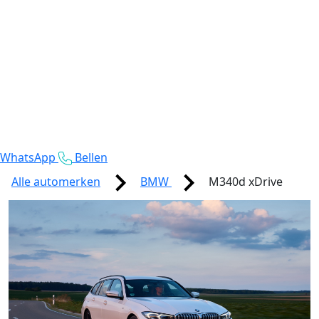
WhatsApp
Bellen
Alle automerken
BMW
M340d xDrive