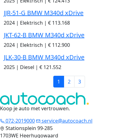
2025
|
Elektrisch
|
€ 124.413
JJR-51-G BMW M340d xDrive
2024
|
Elektrisch
|
€ 113.168
JKT-62-B BMW M340d xDrive
2024
|
Elektrisch
|
€ 112.900
JLK-30-B BMW M340d xDrive
2025
|
Diesel
|
€ 121.552
1
2
3
Koop je auto met vertrouwen
.
072-2019000
service@autocoach.nl
Stationsplein 99-285
1703WE Heerhugowaard