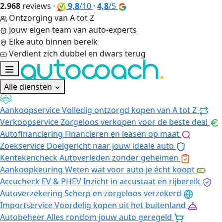
2.968
reviews
·
9,8
/10
·
4,8
/5
Ontzorging van A tot Z
Jouw eigen team van auto-experts
Elke auto binnen bereik
Verdient zich dubbel en dwars terug
Alle diensten
Aankoopservice
Volledig ontzorgd kopen van A tot Z
Verkoopservice
Zorgeloos verkopen voor de beste deal
Autofinanciering
Financieren en leasen op maat
Zoekservice
Doelgericht naar jouw ideale auto
Kentekencheck
Autoverleden zonder geheimen
Aankoopkeuring
Weten wat voor auto je écht koopt
Accucheck EV & PHEV
Inzicht in accustaat en rijbereik
Autoverzekering
Scherp en zorgeloos verzekerd
Importservice
Voordelig kopen uit het buitenland
Autobeheer
Alles rondom jouw auto geregeld