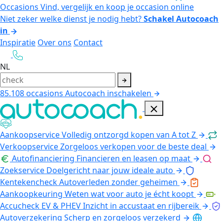
Occasions
Vind, vergelijk en koop je occasion online
Niet zeker welke dienst je nodig hebt?
Schakel Autocoach
in
Inspiratie
Over ons
Contact
NL
85.108
occasions
Autocoach inschakelen
Aankoopservice
Volledig ontzorgd kopen van A tot Z
Verkoopservice
Zorgeloos verkopen voor de beste deal
Autofinanciering
Financieren en leasen op maat
Zoekservice
Doelgericht naar jouw ideale auto
Kentekencheck
Autoverleden zonder geheimen
Aankoopkeuring
Weten wat voor auto je écht koopt
Accucheck EV & PHEV
Inzicht in accustaat en rijbereik
Autoverzekering
Scherp en zorgeloos verzekerd