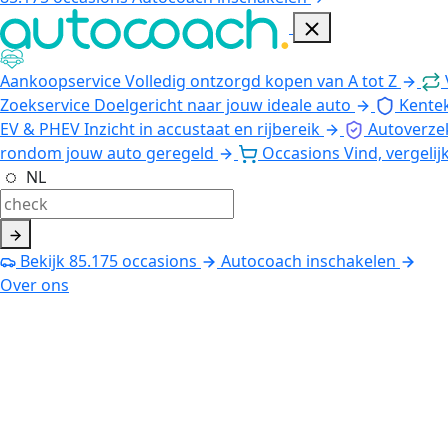
Aankoopservice
Volledig ontzorgd kopen van A tot Z
Zoekservice
Doelgericht naar jouw ideale auto
Kente
EV & PHEV
Inzicht in accustaat en rijbereik
Autoverze
rondom jouw auto geregeld
Occasions
Vind, vergelij
NL
Bekijk
85.175
occasions
Autocoach inschakelen
Over ons