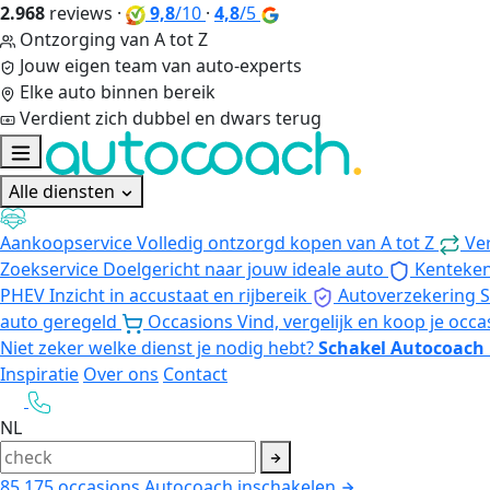
2.968
reviews
·
9,8
/10
·
4,8
/5
Ontzorging van A tot Z
Jouw eigen team van auto-experts
Elke auto binnen bereik
Verdient zich dubbel en dwars terug
Alle diensten
Aankoopservice
Volledig ontzorgd kopen van A tot Z
Ve
Zoekservice
Doelgericht naar jouw ideale auto
Kenteke
PHEV
Inzicht in accustaat en rijbereik
Autoverzekering
S
auto geregeld
Occasions
Vind, vergelijk en koop je occa
Niet zeker welke dienst je nodig hebt?
Schakel Autocoach 
Inspiratie
Over ons
Contact
NL
85.175
occasions
Autocoach inschakelen