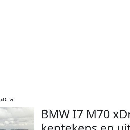
 xDrive
BMW I7 M70 xDri
kentekens en ui