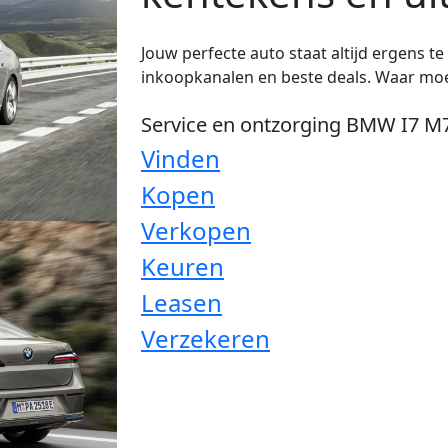
Jouw perfecte auto staat altijd ergens t
inkoopkanalen en beste deals. Waar moe
Service en ontzorging BMW I7 M
Vinden
Kopen
Verkopen
Keuren
Leasen
Verzekeren