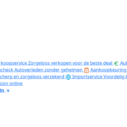
rkoopservice
Zorgeloos verkopen voor de beste deal
Aut
ncheck
Autoverleden zonder geheimen
Aankoopkeuring
cherp en zorgeloos verzekerd
Importservice
Voordelig 
sion online
in