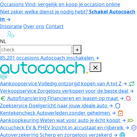
Occasions
Vind, vergelijk en koop je occasion online
Niet zeker welke dienst je nodig hebt?
Schakel Autocoach
in
Inspiratie
Over ons
Contact
NL
85.201
occasions
Autocoach inschakelen
Aankoopservice
Volledig ontzorgd kopen van A tot Z
Verkoopservice
Zorgeloos verkopen voor de beste deal
Autofinanciering
Financieren en leasen op maat
Zoekservice
Doelgericht naar jouw ideale auto
Kentekencheck
Autoverleden zonder geheimen
Aankoopkeuring
Weten wat voor auto je écht koopt
Accucheck EV & PHEV
Inzicht in accustaat en rijbereik
Autoverzekering
Scherp en zorgeloos verzekerd