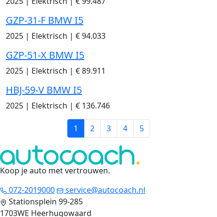
2025
|
Elektrisch
|
€ 99.487
GZP-31-F BMW I5
2025
|
Elektrisch
|
€ 94.033
GZP-51-X BMW I5
2025
|
Elektrisch
|
€ 89.911
HBJ-59-V BMW I5
2025
|
Elektrisch
|
€ 136.746
1
2
3
4
5
Koop je auto met vertrouwen
.
072-2019000
service@autocoach.nl
Stationsplein 99-285
1703WE Heerhugowaard