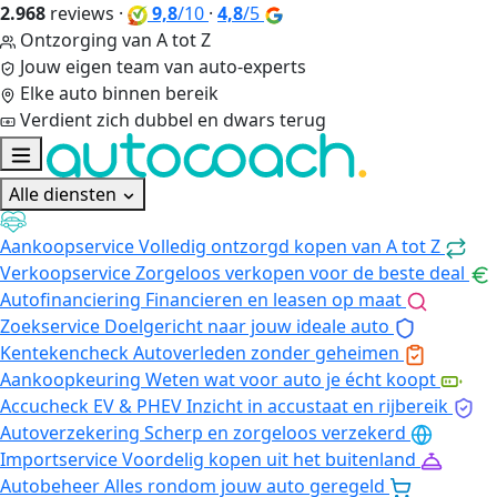
2.968
reviews
·
9,8
/10
·
4,8
/5
Ontzorging van A tot Z
Jouw eigen team van auto-experts
Elke auto binnen bereik
Verdient zich dubbel en dwars terug
Alle diensten
Aankoopservice
Volledig ontzorgd kopen van A tot Z
Verkoopservice
Zorgeloos verkopen voor de beste deal
Autofinanciering
Financieren en leasen op maat
Zoekservice
Doelgericht naar jouw ideale auto
Kentekencheck
Autoverleden zonder geheimen
Aankoopkeuring
Weten wat voor auto je écht koopt
Accucheck EV & PHEV
Inzicht in accustaat en rijbereik
Autoverzekering
Scherp en zorgeloos verzekerd
Importservice
Voordelig kopen uit het buitenland
Autobeheer
Alles rondom jouw auto geregeld