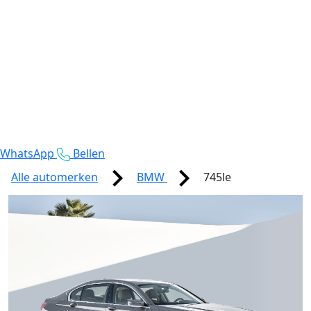
WhatsApp
Bellen
Alle automerken
BMW
745le