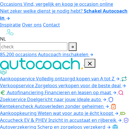
Occasions
Vind, vergelijk en koop je occasion online
Niet zeker welke dienst je nodig hebt?
Schakel Autocoach
in
Inspiratie
Over ons
Contact
NL
85.200
occasions
Autocoach inschakelen
Aankoopservice
Volledig ontzorgd kopen van A tot Z
Verkoopservice
Zorgeloos verkopen voor de beste deal
Autofinanciering
Financieren en leasen op maat
Zoekservice
Doelgericht naar jouw ideale auto
Kentekencheck
Autoverleden zonder geheimen
Aankoopkeuring
Weten wat voor auto je écht koopt
Accucheck EV & PHEV
Inzicht in accustaat en rijbereik
Autoverzekering
Scherp en zorgeloos verzekerd