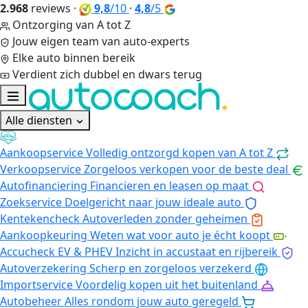
2.968
reviews
·
9,8
/10
·
4,8
/5
Ontzorging van A tot Z
Jouw eigen team van auto-experts
Elke auto binnen bereik
Verdient zich dubbel en dwars terug
Alle diensten
Aankoopservice
Volledig ontzorgd kopen van A tot Z
Verkoopservice
Zorgeloos verkopen voor de beste deal
Autofinanciering
Financieren en leasen op maat
Zoekservice
Doelgericht naar jouw ideale auto
Kentekencheck
Autoverleden zonder geheimen
Aankoopkeuring
Weten wat voor auto je écht koopt
Accucheck EV & PHEV
Inzicht in accustaat en rijbereik
Autoverzekering
Scherp en zorgeloos verzekerd
Importservice
Voordelig kopen uit het buitenland
Autobeheer
Alles rondom jouw auto geregeld