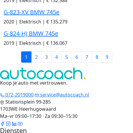
2019
|
Elektrisch
|
€ 132.588
G-823-XV BMW 745e
2020
|
Elektrisch
|
€ 135.279
G-824-HJ BMW 745e
2019
|
Elektrisch
|
€ 136.067
1
2
3
4
5
6
7
8
9
Koop je auto met vertrouwen
.
072-2019000
service@autocoach.nl
Stationsplein 99-285
1703WE Heerhugowaard
Ma–vr 09:00–17:30 · Za 09:30–15:30
Diensten