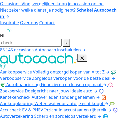
Occasions
Vind, vergelijk en koop je occasion online
Niet zeker welke dienst je nodig hebt?
Schakel Autocoach
in
Inspiratie
Over ons
Contact
NL
85.145
occasions
Autocoach inschakelen
Aankoopservice
Volledig ontzorgd kopen van A tot Z
Verkoopservice
Zorgeloos verkopen voor de beste deal
Autofinanciering
Financieren en leasen op maat
Zoekservice
Doelgericht naar jouw ideale auto
Kentekencheck
Autoverleden zonder geheimen
Aankoopkeuring
Weten wat voor auto je écht koopt
Accucheck EV & PHEV
Inzicht in accustaat en rijbereik
Autoverzekering
Scherp en zorgeloos verzekerd