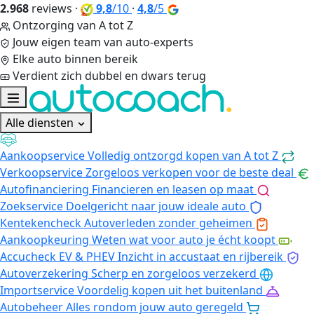
2.968
reviews
·
9,8
/10
·
4,8
/5
Ontzorging van A tot Z
Jouw eigen team van auto-experts
Elke auto binnen bereik
Verdient zich dubbel en dwars terug
Alle diensten
Aankoopservice
Volledig ontzorgd kopen van A tot Z
Verkoopservice
Zorgeloos verkopen voor de beste deal
Autofinanciering
Financieren en leasen op maat
Zoekservice
Doelgericht naar jouw ideale auto
Kentekencheck
Autoverleden zonder geheimen
Aankoopkeuring
Weten wat voor auto je écht koopt
Accucheck EV & PHEV
Inzicht in accustaat en rijbereik
Autoverzekering
Scherp en zorgeloos verzekerd
Importservice
Voordelig kopen uit het buitenland
Autobeheer
Alles rondom jouw auto geregeld