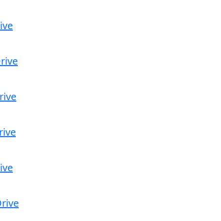
ive
rive
rive
rive
ive
rive