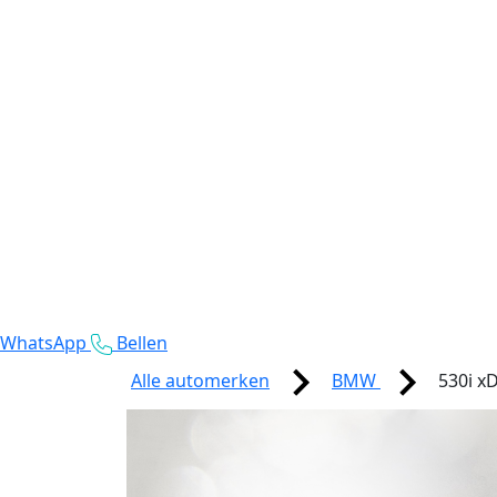
WhatsApp
Bellen
Alle automerken
BMW
530i xD