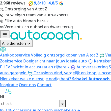
2.968
reviews
·
9,8
/10
·
4,8
/5
Ontzorging van A tot Z
Jouw eigen team van auto-experts
Elke auto binnen bereik
Verdient zich dubbel en dwars terug
Alle diensten
Aankoopservice
Volledig ontzorgd kopen van A tot Z
Ve
Zoekservice
Doelgericht naar jouw ideale auto
Kenteke
PHEV
Inzicht in accustaat en rijbereik
Autoverzekering
S
auto geregeld
Occasions
Vind, vergelijk en koop je occa
Niet zeker welke dienst je nodig hebt?
Schakel Autocoach 
Inspiratie
Over ons
Contact
NL
85.146
occasions
Autocoach inschakelen