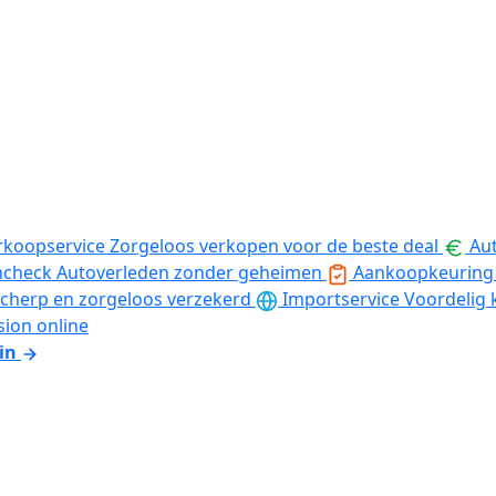
rkoopservice
Zorgeloos verkopen voor de beste deal
Aut
ncheck
Autoverleden zonder geheimen
Aankoopkeuring
cherp en zorgeloos verzekerd
Importservice
Voordelig 
sion online
in