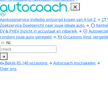
Aankoopservice
Volledig ontzorgd kopen van A tot Z
Zoekservice
Doelgericht naar jouw ideale auto
Kente
EV & PHEV
Inzicht in accustaat en rijbereik
Autoverze
rondom jouw auto geregeld
Occasions
Vind, vergelij
NL
Bekijk
85.146
occasions
Autocoach inschakelen
Over ons