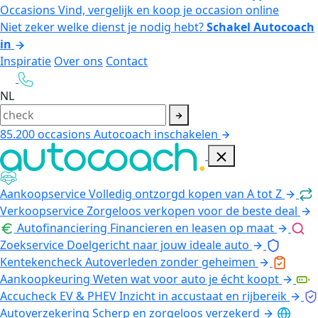
Occasions
Vind, vergelijk en koop je occasion online
Niet zeker welke dienst je nodig hebt?
Schakel Autocoach
in
Inspiratie
Over ons
Contact
NL
85.200
occasions
Autocoach inschakelen
Aankoopservice
Volledig ontzorgd kopen van A tot Z
Verkoopservice
Zorgeloos verkopen voor de beste deal
Autofinanciering
Financieren en leasen op maat
Zoekservice
Doelgericht naar jouw ideale auto
Kentekencheck
Autoverleden zonder geheimen
Aankoopkeuring
Weten wat voor auto je écht koopt
Accucheck EV & PHEV
Inzicht in accustaat en rijbereik
Autoverzekering
Scherp en zorgeloos verzekerd