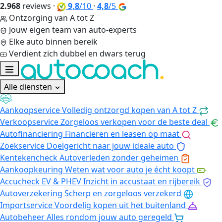
2.968
reviews
·
9,8
/10
·
4,8
/5
Ontzorging van A tot Z
Jouw eigen team van auto-experts
Elke auto binnen bereik
Verdient zich dubbel en dwars terug
Alle diensten
Aankoopservice
Volledig ontzorgd kopen van A tot Z
Verkoopservice
Zorgeloos verkopen voor de beste deal
Autofinanciering
Financieren en leasen op maat
Zoekservice
Doelgericht naar jouw ideale auto
Kentekencheck
Autoverleden zonder geheimen
Aankoopkeuring
Weten wat voor auto je écht koopt
Accucheck EV & PHEV
Inzicht in accustaat en rijbereik
Autoverzekering
Scherp en zorgeloos verzekerd
Importservice
Voordelig kopen uit het buitenland
Autobeheer
Alles rondom jouw auto geregeld