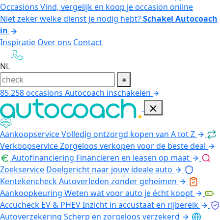
Occasions
Vind, vergelijk en koop je occasion online
Niet zeker welke dienst je nodig hebt?
Schakel Autocoach
in
Inspiratie
Over ons
Contact
NL
85.258
occasions
Autocoach inschakelen
Aankoopservice
Volledig ontzorgd kopen van A tot Z
Verkoopservice
Zorgeloos verkopen voor de beste deal
Autofinanciering
Financieren en leasen op maat
Zoekservice
Doelgericht naar jouw ideale auto
Kentekencheck
Autoverleden zonder geheimen
Aankoopkeuring
Weten wat voor auto je écht koopt
Accucheck EV & PHEV
Inzicht in accustaat en rijbereik
Autoverzekering
Scherp en zorgeloos verzekerd