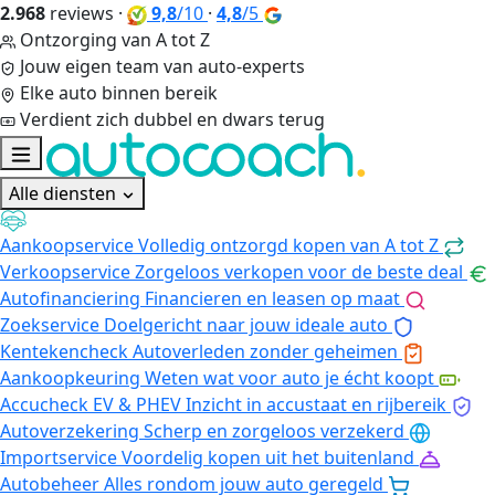
2.968
reviews
·
9,8
/10
·
4,8
/5
Ontzorging van A tot Z
Jouw eigen team van auto-experts
Elke auto binnen bereik
Verdient zich dubbel en dwars terug
Alle diensten
Aankoopservice
Volledig ontzorgd kopen van A tot Z
Verkoopservice
Zorgeloos verkopen voor de beste deal
Autofinanciering
Financieren en leasen op maat
Zoekservice
Doelgericht naar jouw ideale auto
Kentekencheck
Autoverleden zonder geheimen
Aankoopkeuring
Weten wat voor auto je écht koopt
Accucheck EV & PHEV
Inzicht in accustaat en rijbereik
Autoverzekering
Scherp en zorgeloos verzekerd
Importservice
Voordelig kopen uit het buitenland
Autobeheer
Alles rondom jouw auto geregeld