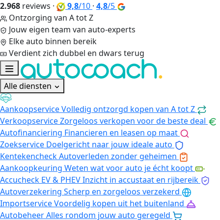
2.968
reviews
·
9,8
/10
·
4,8
/5
Ontzorging van A tot Z
Jouw eigen team van auto-experts
Elke auto binnen bereik
Verdient zich dubbel en dwars terug
Alle diensten
Aankoopservice
Volledig ontzorgd kopen van A tot Z
Verkoopservice
Zorgeloos verkopen voor de beste deal
Autofinanciering
Financieren en leasen op maat
Zoekservice
Doelgericht naar jouw ideale auto
Kentekencheck
Autoverleden zonder geheimen
Aankoopkeuring
Weten wat voor auto je écht koopt
Accucheck EV & PHEV
Inzicht in accustaat en rijbereik
Autoverzekering
Scherp en zorgeloos verzekerd
Importservice
Voordelig kopen uit het buitenland
Autobeheer
Alles rondom jouw auto geregeld