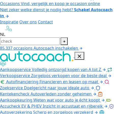
Occasions
Vind, vergelijk en koop je occasion online
Niet zeker welke dienst je nodig hebt?
Schakel Autocoach
in
Inspiratie
Over ons
Contact
NL
85.337
occasions
Autocoach inschakelen
Aankoopservice
Volledig ontzorgd kopen van A tot Z
Verkoopservice
Zorgeloos verkopen voor de beste deal
Autofinanciering
Financieren en leasen op maat
Zoekservice
Doelgericht naar jouw ideale auto
Kentekencheck
Autoverleden zonder geheimen
Aankoopkeuring
Weten wat voor auto je écht koopt
Accucheck EV & PHEV
Inzicht in accustaat en rijbereik
Autoverzekering
Scherp en zorgeloos verzekerd