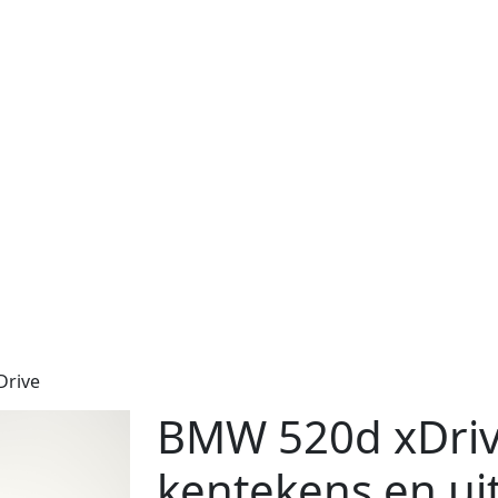
Drive
BMW 520d xDrive
kentekens en ui