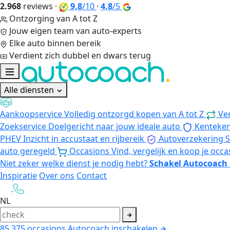
2.968
reviews
·
9,8
/10
·
4,8
/5
Ontzorging van A tot Z
Jouw eigen team van auto-experts
Elke auto binnen bereik
Verdient zich dubbel en dwars terug
Alle diensten
Aankoopservice
Volledig ontzorgd kopen van A tot Z
Ve
Zoekservice
Doelgericht naar jouw ideale auto
Kenteke
PHEV
Inzicht in accustaat en rijbereik
Autoverzekering
S
auto geregeld
Occasions
Vind, vergelijk en koop je occa
Niet zeker welke dienst je nodig hebt?
Schakel Autocoach 
Inspiratie
Over ons
Contact
NL
85.375
occasions
Autocoach inschakelen