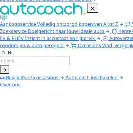
Aankoopservice
Volledig ontzorgd kopen van A tot Z
Zoekservice
Doelgericht naar jouw ideale auto
Kente
EV & PHEV
Inzicht in accustaat en rijbereik
Autoverze
rondom jouw auto geregeld
Occasions
Vind, vergelij
NL
Bekijk
85.375
occasions
Autocoach inschakelen
Over ons