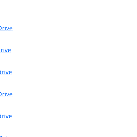
rive
rive
rive
rive
rive