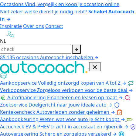
Occasions
Vind, vergelijk en koop je occasion online
Niet zeker welke dienst je nodig hebt?
Schakel Autocoach
in
Inspiratie
Over ons
Contact
NL
85.135
occasions
Autocoach inschakelen
Aankoopservice
Volledig ontzorgd kopen van A tot Z
Verkoopservice
Zorgeloos verkopen voor de beste deal
Autofinanciering
Financieren en leasen op maat
Zoekservice
Doelgericht naar jouw ideale auto
Kentekencheck
Autoverleden zonder geheimen
Aankoopkeuring
Weten wat voor auto je écht koopt
Accucheck EV & PHEV
Inzicht in accustaat en rijbereik
Autoverzekering
Scherp en zorgeloos verzekerd