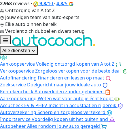
2.968
reviews
·
9,8
/10
·
4,8
/5
Ontzorging van A tot Z
Jouw eigen team van auto-experts
Elke auto binnen bereik
Verdient zich dubbel en dwars terug
Alle diensten
Aankoopservice
Volledig ontzorgd kopen van A tot Z
Verkoopservice
Zorgeloos verkopen voor de beste deal
Autofinanciering
Financieren en leasen op maat
Zoekservice
Doelgericht naar jouw ideale auto
Kentekencheck
Autoverleden zonder geheimen
Aankoopkeuring
Weten wat voor auto je écht koopt
Accucheck EV & PHEV
Inzicht in accustaat en rijbereik
Autoverzekering
Scherp en zorgeloos verzekerd
Importservice
Voordelig kopen uit het buitenland
Autobeheer
Alles rondom jouw auto geregeld