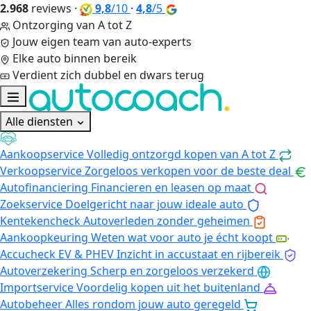
2.968
reviews
·
9,8
/10
·
4,8
/5
Ontzorging van A tot Z
Jouw eigen team van auto-experts
Elke auto binnen bereik
Verdient zich dubbel en dwars terug
Alle diensten
Aankoopservice
Volledig ontzorgd kopen van A tot Z
Verkoopservice
Zorgeloos verkopen voor de beste deal
Autofinanciering
Financieren en leasen op maat
Zoekservice
Doelgericht naar jouw ideale auto
Kentekencheck
Autoverleden zonder geheimen
Aankoopkeuring
Weten wat voor auto je écht koopt
Accucheck EV & PHEV
Inzicht in accustaat en rijbereik
Autoverzekering
Scherp en zorgeloos verzekerd
Importservice
Voordelig kopen uit het buitenland
Autobeheer
Alles rondom jouw auto geregeld