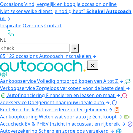
Occasions
Vind, vergelijk en koop je occasion online
Niet zeker welke dienst je nodig hebt?
Schakel Autocoach
in
Inspiratie
Over ons
Contact
NL
85.122
occasions
Autocoach inschakelen
Aankoopservice
Volledig ontzorgd kopen van A tot Z
Verkoopservice
Zorgeloos verkopen voor de beste deal
Autofinanciering
Financieren en leasen op maat
Zoekservice
Doelgericht naar jouw ideale auto
Kentekencheck
Autoverleden zonder geheimen
Aankoopkeuring
Weten wat voor auto je écht koopt
Accucheck EV & PHEV
Inzicht in accustaat en rijbereik
Autoverzekering
Scherp en zorgeloos verzekerd