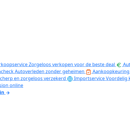
rkoopservice
Zorgeloos verkopen voor de beste deal
Aut
ncheck
Autoverleden zonder geheimen
Aankoopkeuring
cherp en zorgeloos verzekerd
Importservice
Voordelig 
sion online
in