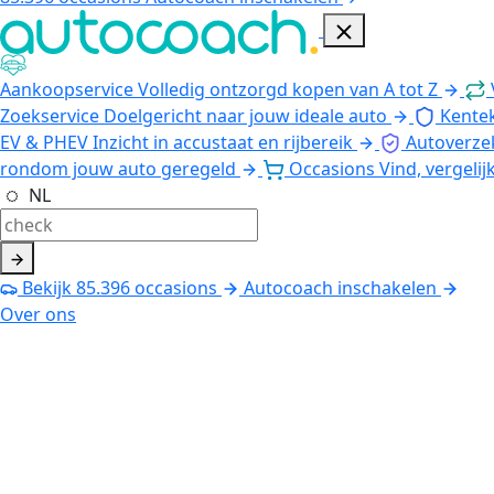
Aankoopservice
Volledig ontzorgd kopen van A tot Z
Zoekservice
Doelgericht naar jouw ideale auto
Kente
EV & PHEV
Inzicht in accustaat en rijbereik
Autoverze
rondom jouw auto geregeld
Occasions
Vind, vergelij
NL
Bekijk
85.396
occasions
Autocoach inschakelen
Over ons