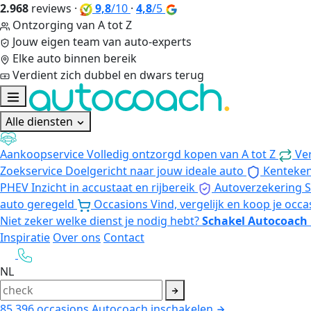
2.968
reviews
·
9,8
/10
·
4,8
/5
Ontzorging van A tot Z
Jouw eigen team van auto-experts
Elke auto binnen bereik
Verdient zich dubbel en dwars terug
Alle diensten
Aankoopservice
Volledig ontzorgd kopen van A tot Z
Ve
Zoekservice
Doelgericht naar jouw ideale auto
Kenteke
PHEV
Inzicht in accustaat en rijbereik
Autoverzekering
S
auto geregeld
Occasions
Vind, vergelijk en koop je occa
Niet zeker welke dienst je nodig hebt?
Schakel Autocoach 
Inspiratie
Over ons
Contact
NL
85.396
occasions
Autocoach inschakelen