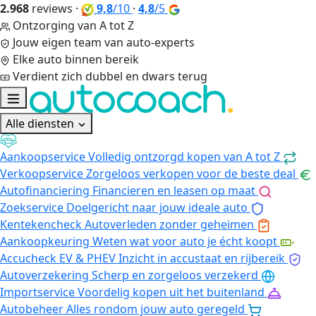
2.968
reviews
·
9,8
/10
·
4,8
/5
Ontzorging van A tot Z
Jouw eigen team van auto-experts
Elke auto binnen bereik
Verdient zich dubbel en dwars terug
Alle diensten
Aankoopservice
Volledig ontzorgd kopen van A tot Z
Verkoopservice
Zorgeloos verkopen voor de beste deal
Autofinanciering
Financieren en leasen op maat
Zoekservice
Doelgericht naar jouw ideale auto
Kentekencheck
Autoverleden zonder geheimen
Aankoopkeuring
Weten wat voor auto je écht koopt
Accucheck EV & PHEV
Inzicht in accustaat en rijbereik
Autoverzekering
Scherp en zorgeloos verzekerd
Importservice
Voordelig kopen uit het buitenland
Autobeheer
Alles rondom jouw auto geregeld