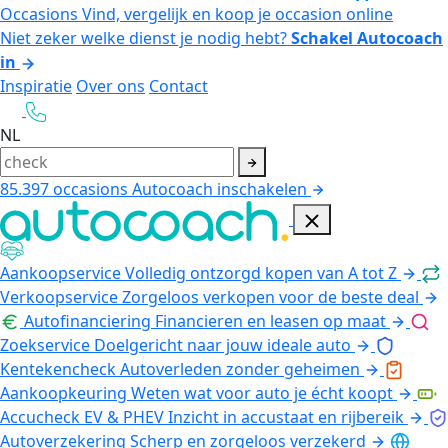
Occasions
Vind, vergelijk en koop je occasion online
Niet zeker welke dienst je nodig hebt?
Schakel Autocoach
in
Inspiratie
Over ons
Contact
NL
85.397
occasions
Autocoach inschakelen
Aankoopservice
Volledig ontzorgd kopen van A tot Z
Verkoopservice
Zorgeloos verkopen voor de beste deal
Autofinanciering
Financieren en leasen op maat
Zoekservice
Doelgericht naar jouw ideale auto
Kentekencheck
Autoverleden zonder geheimen
Aankoopkeuring
Weten wat voor auto je écht koopt
Accucheck EV & PHEV
Inzicht in accustaat en rijbereik
Autoverzekering
Scherp en zorgeloos verzekerd