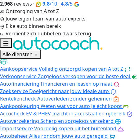
2.968
reviews
·
9,8
/10
·
4,8
/5
Ontzorging van A tot Z
Jouw eigen team van auto-experts
Elke auto binnen bereik
Verdient zich dubbel en dwars terug
Alle diensten
Aankoopservice
Volledig ontzorgd kopen van A tot Z
Verkoopservice
Zorgeloos verkopen voor de beste deal
Autofinanciering
Financieren en leasen op maat
Zoekservice
Doelgericht naar jouw ideale auto
Kentekencheck
Autoverleden zonder geheimen
Aankoopkeuring
Weten wat voor auto je écht koopt
Accucheck EV & PHEV
Inzicht in accustaat en rijbereik
Autoverzekering
Scherp en zorgeloos verzekerd
Importservice
Voordelig kopen uit het buitenland
Autobeheer
Alles rondom jouw auto geregeld