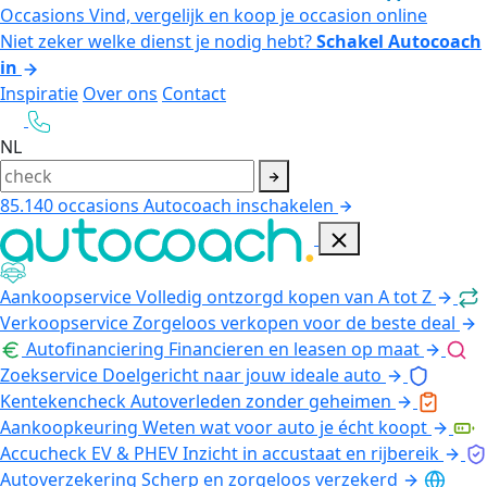
Occasions
Vind, vergelijk en koop je occasion online
Niet zeker welke dienst je nodig hebt?
Schakel Autocoach
in
Inspiratie
Over ons
Contact
NL
85.140
occasions
Autocoach inschakelen
Aankoopservice
Volledig ontzorgd kopen van A tot Z
Verkoopservice
Zorgeloos verkopen voor de beste deal
Autofinanciering
Financieren en leasen op maat
Zoekservice
Doelgericht naar jouw ideale auto
Kentekencheck
Autoverleden zonder geheimen
Aankoopkeuring
Weten wat voor auto je écht koopt
Accucheck EV & PHEV
Inzicht in accustaat en rijbereik
Autoverzekering
Scherp en zorgeloos verzekerd