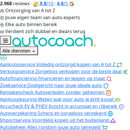
2.968
reviews
·
9,8
/10
·
4,8
/5
Ontzorging van A tot Z
Jouw eigen team van auto-experts
Elke auto binnen bereik
Verdient zich dubbel en dwars terug
Alle diensten
Aankoopservice
Volledig ontzorgd kopen van A tot Z
Verkoopservice
Zorgeloos verkopen voor de beste deal
Autofinanciering
Financieren en leasen op maat
Zoekservice
Doelgericht naar jouw ideale auto
Kentekencheck
Autoverleden zonder geheimen
Aankoopkeuring
Weten wat voor auto je écht koopt
Accucheck EV & PHEV
Inzicht in accustaat en rijbereik
Autoverzekering
Scherp en zorgeloos verzekerd
Importservice
Voordelig kopen uit het buitenland
Autobeheer
Alles rondom jouw auto geregeld