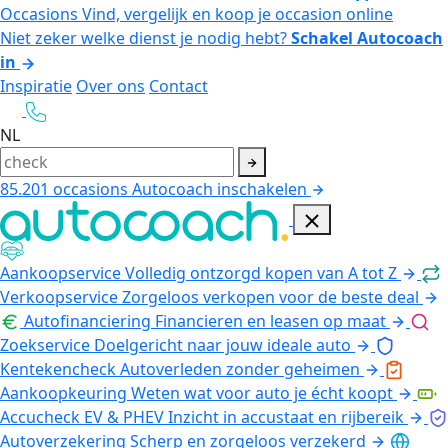
Occasions
Vind, vergelijk en koop je occasion online
Niet zeker welke dienst je nodig hebt?
Schakel Autocoach
in
Inspiratie
Over ons
Contact
NL
85.201
occasions
Autocoach inschakelen
Aankoopservice
Volledig ontzorgd kopen van A tot Z
Verkoopservice
Zorgeloos verkopen voor de beste deal
Autofinanciering
Financieren en leasen op maat
Zoekservice
Doelgericht naar jouw ideale auto
Kentekencheck
Autoverleden zonder geheimen
Aankoopkeuring
Weten wat voor auto je écht koopt
Accucheck EV & PHEV
Inzicht in accustaat en rijbereik
Autoverzekering
Scherp en zorgeloos verzekerd