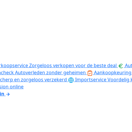
rkoopservice
Zorgeloos verkopen voor de beste deal
Aut
ncheck
Autoverleden zonder geheimen
Aankoopkeuring
cherp en zorgeloos verzekerd
Importservice
Voordelig 
sion online
in