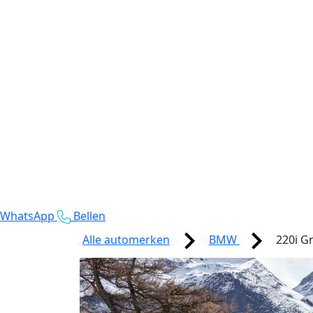
WhatsApp
Bellen
Alle automerken
BMW
220i G