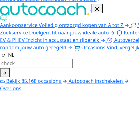
Aankoopservice
Volledig ontzorgd kopen van A tot Z
Zoekservice
Doelgericht naar jouw ideale auto
Kente
EV & PHEV
Inzicht in accustaat en rijbereik
Autoverze
rondom jouw auto geregeld
Occasions
Vind, vergelij
NL
Bekijk
85.168
occasions
Autocoach inschakelen
Over ons