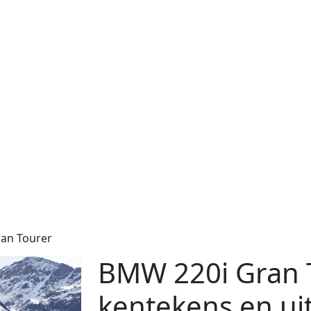
ran Tourer
BMW 220i Gran T
kentekens en ui