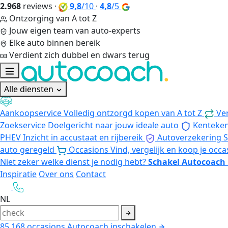
2.968
reviews
·
9,8
/10
·
4,8
/5
Ontzorging van A tot Z
Jouw eigen team van auto-experts
Elke auto binnen bereik
Verdient zich dubbel en dwars terug
Alle diensten
Aankoopservice
Volledig ontzorgd kopen van A tot Z
Ve
Zoekservice
Doelgericht naar jouw ideale auto
Kenteke
PHEV
Inzicht in accustaat en rijbereik
Autoverzekering
S
auto geregeld
Occasions
Vind, vergelijk en koop je occa
Niet zeker welke dienst je nodig hebt?
Schakel Autocoach 
Inspiratie
Over ons
Contact
NL
85.168
occasions
Autocoach inschakelen