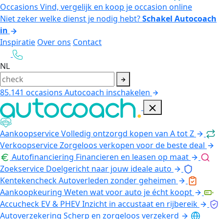
Occasions
Vind, vergelijk en koop je occasion online
Niet zeker welke dienst je nodig hebt?
Schakel Autocoach
in
Inspiratie
Over ons
Contact
NL
85.141
occasions
Autocoach inschakelen
Aankoopservice
Volledig ontzorgd kopen van A tot Z
Verkoopservice
Zorgeloos verkopen voor de beste deal
Autofinanciering
Financieren en leasen op maat
Zoekservice
Doelgericht naar jouw ideale auto
Kentekencheck
Autoverleden zonder geheimen
Aankoopkeuring
Weten wat voor auto je écht koopt
Accucheck EV & PHEV
Inzicht in accustaat en rijbereik
Autoverzekering
Scherp en zorgeloos verzekerd