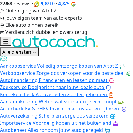
2.968
reviews
·
9,8
/10
·
4,8
/5
Ontzorging van A tot Z
Jouw eigen team van auto-experts
Elke auto binnen bereik
Verdient zich dubbel en dwars terug
Alle diensten
Aankoopservice
Volledig ontzorgd kopen van A tot Z
Verkoopservice
Zorgeloos verkopen voor de beste deal
Autofinanciering
Financieren en leasen op maat
Zoekservice
Doelgericht naar jouw ideale auto
Kentekencheck
Autoverleden zonder geheimen
Aankoopkeuring
Weten wat voor auto je écht koopt
Accucheck EV & PHEV
Inzicht in accustaat en rijbereik
Autoverzekering
Scherp en zorgeloos verzekerd
Importservice
Voordelig kopen uit het buitenland
Autobeheer
Alles rondom jouw auto geregeld