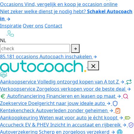
Occasions
Vind, vergelijk en koop je occasion online
Niet zeker welke dienst je nodig hebt?
Schakel Autocoach
in
Inspiratie
Over ons
Contact
NL
85.181
occasions
Autocoach inschakelen
Aankoopservice
Volledig ontzorgd kopen van A tot Z
Verkoopservice
Zorgeloos verkopen voor de beste deal
Autofinanciering
Financieren en leasen op maat
Zoekservice
Doelgericht naar jouw ideale auto
Kentekencheck
Autoverleden zonder geheimen
Aankoopkeuring
Weten wat voor auto je écht koopt
Accucheck EV & PHEV
Inzicht in accustaat en rijbereik
Autoverzekering
Scherp en zorgeloos verzekerd