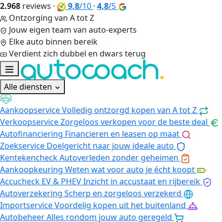
2.968
reviews
·
9,8
/10
·
4,8
/5
Ontzorging van A tot Z
Jouw eigen team van auto-experts
Elke auto binnen bereik
Verdient zich dubbel en dwars terug
Alle diensten
Aankoopservice
Volledig ontzorgd kopen van A tot Z
Verkoopservice
Zorgeloos verkopen voor de beste deal
Autofinanciering
Financieren en leasen op maat
Zoekservice
Doelgericht naar jouw ideale auto
Kentekencheck
Autoverleden zonder geheimen
Aankoopkeuring
Weten wat voor auto je écht koopt
Accucheck EV & PHEV
Inzicht in accustaat en rijbereik
Autoverzekering
Scherp en zorgeloos verzekerd
Importservice
Voordelig kopen uit het buitenland
Autobeheer
Alles rondom jouw auto geregeld