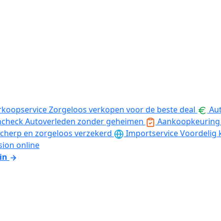
rkoopservice
Zorgeloos verkopen voor de beste deal
Aut
ncheck
Autoverleden zonder geheimen
Aankoopkeuring
cherp en zorgeloos verzekerd
Importservice
Voordelig 
sion online
in