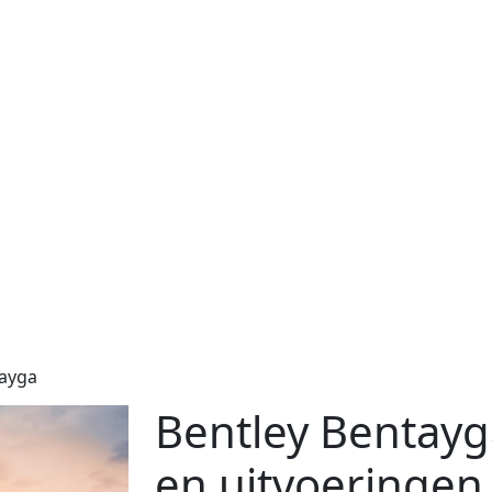
ayga
Bentley Bentayg
en uitvoeringen