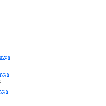
tayga
ayga
6
ayga