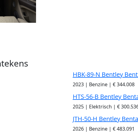
ntekens
HBK-89-N Bentley Ben
2023
|
Benzine
|
€ 344.008
HTS-56-B Bentley Bent
2025
|
Elektrisch
|
€ 300.53
JTH-50-H Bentley Bent
2026
|
Benzine
|
€ 483.091