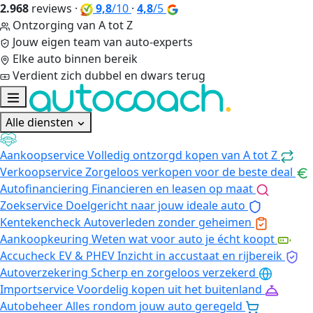
2.968
reviews
·
9,8
/10
·
4,8
/5
Ontzorging van A tot Z
Jouw eigen team van auto-experts
Elke auto binnen bereik
Verdient zich dubbel en dwars terug
Alle diensten
Aankoopservice
Volledig ontzorgd kopen van A tot Z
Verkoopservice
Zorgeloos verkopen voor de beste deal
Autofinanciering
Financieren en leasen op maat
Zoekservice
Doelgericht naar jouw ideale auto
Kentekencheck
Autoverleden zonder geheimen
Aankoopkeuring
Weten wat voor auto je écht koopt
Accucheck EV & PHEV
Inzicht in accustaat en rijbereik
Autoverzekering
Scherp en zorgeloos verzekerd
Importservice
Voordelig kopen uit het buitenland
Autobeheer
Alles rondom jouw auto geregeld