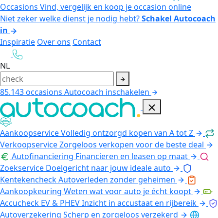
Occasions
Vind, vergelijk en koop je occasion online
Niet zeker welke dienst je nodig hebt?
Schakel Autocoach
in
Inspiratie
Over ons
Contact
NL
85.143
occasions
Autocoach inschakelen
Aankoopservice
Volledig ontzorgd kopen van A tot Z
Verkoopservice
Zorgeloos verkopen voor de beste deal
Autofinanciering
Financieren en leasen op maat
Zoekservice
Doelgericht naar jouw ideale auto
Kentekencheck
Autoverleden zonder geheimen
Aankoopkeuring
Weten wat voor auto je écht koopt
Accucheck EV & PHEV
Inzicht in accustaat en rijbereik
Autoverzekering
Scherp en zorgeloos verzekerd