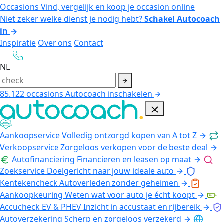
Occasions
Vind, vergelijk en koop je occasion online
Niet zeker welke dienst je nodig hebt?
Schakel Autocoach
in
Inspiratie
Over ons
Contact
NL
85.122
occasions
Autocoach inschakelen
Aankoopservice
Volledig ontzorgd kopen van A tot Z
Verkoopservice
Zorgeloos verkopen voor de beste deal
Autofinanciering
Financieren en leasen op maat
Zoekservice
Doelgericht naar jouw ideale auto
Kentekencheck
Autoverleden zonder geheimen
Aankoopkeuring
Weten wat voor auto je écht koopt
Accucheck EV & PHEV
Inzicht in accustaat en rijbereik
Autoverzekering
Scherp en zorgeloos verzekerd