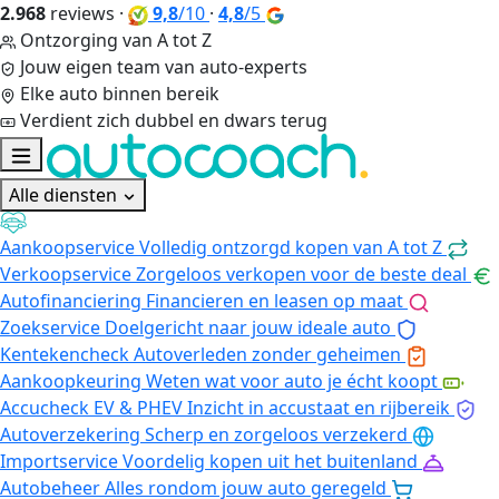
2.968
reviews
·
9,8
/10
·
4,8
/5
Ontzorging van A tot Z
Jouw eigen team van auto-experts
Elke auto binnen bereik
Verdient zich dubbel en dwars terug
Alle diensten
Aankoopservice
Volledig ontzorgd kopen van A tot Z
Verkoopservice
Zorgeloos verkopen voor de beste deal
Autofinanciering
Financieren en leasen op maat
Zoekservice
Doelgericht naar jouw ideale auto
Kentekencheck
Autoverleden zonder geheimen
Aankoopkeuring
Weten wat voor auto je écht koopt
Accucheck EV & PHEV
Inzicht in accustaat en rijbereik
Autoverzekering
Scherp en zorgeloos verzekerd
Importservice
Voordelig kopen uit het buitenland
Autobeheer
Alles rondom jouw auto geregeld