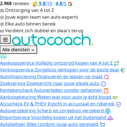
2.968
reviews
·
9,8
/10
·
4,8
/5
Ontzorging van A tot Z
Jouw eigen team van auto-experts
Elke auto binnen bereik
Verdient zich dubbel en dwars terug
Alle diensten
Aankoopservice
Volledig ontzorgd kopen van A tot Z
Verkoopservice
Zorgeloos verkopen voor de beste deal
Autofinanciering
Financieren en leasen op maat
Zoekservice
Doelgericht naar jouw ideale auto
Kentekencheck
Autoverleden zonder geheimen
Aankoopkeuring
Weten wat voor auto je écht koopt
Accucheck EV & PHEV
Inzicht in accustaat en rijbereik
Autoverzekering
Scherp en zorgeloos verzekerd
Importservice
Voordelig kopen uit het buitenland
Autobeheer
Alles rondom jouw auto geregeld