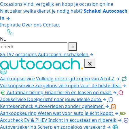
Occasions
Vind, vergelijk en koop je occasion online
Niet zeker welke dienst je nodig hebt?
Schakel Autocoach
in
Inspiratie
Over ons
Contact
NL
85.197
occasions
Autocoach inschakelen
Aankoopservice
Volledig ontzorgd kopen van A tot Z
Verkoopservice
Zorgeloos verkopen voor de beste deal
Autofinanciering
Financieren en leasen op maat
Zoekservice
Doelgericht naar jouw ideale auto
Kentekencheck
Autoverleden zonder geheimen
Aankoopkeuring
Weten wat voor auto je écht koopt
Accucheck EV & PHEV
Inzicht in accustaat en rijbereik
Autoverzekering
Scherp en zorgeloos verzekerd