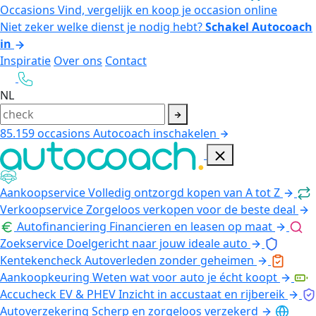
Occasions
Vind, vergelijk en koop je occasion online
Niet zeker welke dienst je nodig hebt?
Schakel Autocoach
in
Inspiratie
Over ons
Contact
NL
85.159
occasions
Autocoach inschakelen
Aankoopservice
Volledig ontzorgd kopen van A tot Z
Verkoopservice
Zorgeloos verkopen voor de beste deal
Autofinanciering
Financieren en leasen op maat
Zoekservice
Doelgericht naar jouw ideale auto
Kentekencheck
Autoverleden zonder geheimen
Aankoopkeuring
Weten wat voor auto je écht koopt
Accucheck EV & PHEV
Inzicht in accustaat en rijbereik
Autoverzekering
Scherp en zorgeloos verzekerd