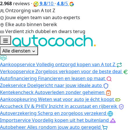
2.968
reviews
·
9,8
/10
·
4,8
/5
Ontzorging van A tot Z
Jouw eigen team van auto-experts
Elke auto binnen bereik
Verdient zich dubbel en dwars terug
Alle diensten
Aankoopservice
Volledig ontzorgd kopen van A tot Z
Verkoopservice
Zorgeloos verkopen voor de beste deal
Autofinanciering
Financieren en leasen op maat
Zoekservice
Doelgericht naar jouw ideale auto
Kentekencheck
Autoverleden zonder geheimen
Aankoopkeuring
Weten wat voor auto je écht koopt
Accucheck EV & PHEV
Inzicht in accustaat en rijbereik
Autoverzekering
Scherp en zorgeloos verzekerd
Importservice
Voordelig kopen uit het buitenland
Autobeheer
Alles rondom jouw auto geregeld