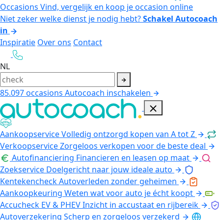
Occasions
Vind, vergelijk en koop je occasion online
Niet zeker welke dienst je nodig hebt?
Schakel Autocoach
in
Inspiratie
Over ons
Contact
NL
85.097
occasions
Autocoach inschakelen
Aankoopservice
Volledig ontzorgd kopen van A tot Z
Verkoopservice
Zorgeloos verkopen voor de beste deal
Autofinanciering
Financieren en leasen op maat
Zoekservice
Doelgericht naar jouw ideale auto
Kentekencheck
Autoverleden zonder geheimen
Aankoopkeuring
Weten wat voor auto je écht koopt
Accucheck EV & PHEV
Inzicht in accustaat en rijbereik
Autoverzekering
Scherp en zorgeloos verzekerd