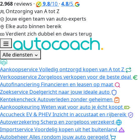
2.968
reviews
·
9,8
/10
·
4,8
/5
Ontzorging van A tot Z
Jouw eigen team van auto-experts
Elke auto binnen bereik
Verdient zich dubbel en dwars terug
Alle diensten
Aankoopservice
Volledig ontzorgd kopen van A tot Z
Verkoopservice
Zorgeloos verkopen voor de beste deal
Autofinanciering
Financieren en leasen op maat
Zoekservice
Doelgericht naar jouw ideale auto
Kentekencheck
Autoverleden zonder geheimen
Aankoopkeuring
Weten wat voor auto je écht koopt
Accucheck EV & PHEV
Inzicht in accustaat en rijbereik
Autoverzekering
Scherp en zorgeloos verzekerd
Importservice
Voordelig kopen uit het buitenland
Autobeheer
Alles rondom jouw auto geregeld