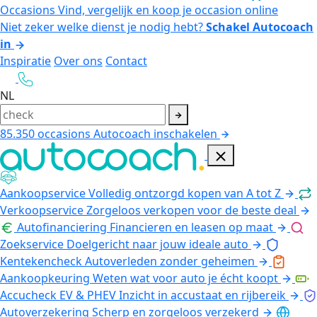
Occasions
Vind, vergelijk en koop je occasion online
Niet zeker welke dienst je nodig hebt?
Schakel Autocoach
in
Inspiratie
Over ons
Contact
NL
85.350
occasions
Autocoach inschakelen
Aankoopservice
Volledig ontzorgd kopen van A tot Z
Verkoopservice
Zorgeloos verkopen voor de beste deal
Autofinanciering
Financieren en leasen op maat
Zoekservice
Doelgericht naar jouw ideale auto
Kentekencheck
Autoverleden zonder geheimen
Aankoopkeuring
Weten wat voor auto je écht koopt
Accucheck EV & PHEV
Inzicht in accustaat en rijbereik
Autoverzekering
Scherp en zorgeloos verzekerd