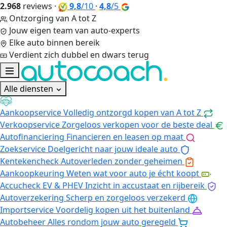
2.968
reviews
·
9,8
/10
·
4,8
/5
Ontzorging van A tot Z
Jouw eigen team van auto-experts
Elke auto binnen bereik
Verdient zich dubbel en dwars terug
Alle diensten
Aankoopservice
Volledig ontzorgd kopen van A tot Z
Verkoopservice
Zorgeloos verkopen voor de beste deal
Autofinanciering
Financieren en leasen op maat
Zoekservice
Doelgericht naar jouw ideale auto
Kentekencheck
Autoverleden zonder geheimen
Aankoopkeuring
Weten wat voor auto je écht koopt
Accucheck EV & PHEV
Inzicht in accustaat en rijbereik
Autoverzekering
Scherp en zorgeloos verzekerd
Importservice
Voordelig kopen uit het buitenland
Autobeheer
Alles rondom jouw auto geregeld