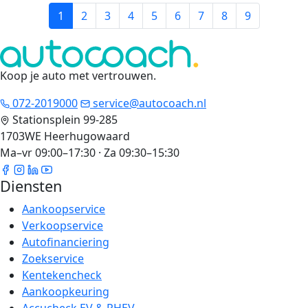
1
2
3
4
5
6
7
8
9
Koop je auto met vertrouwen
.
072-2019000
service@autocoach.nl
Stationsplein 99-285
1703WE Heerhugowaard
Ma–vr 09:00–17:30 · Za 09:30–15:30
Diensten
Aankoopservice
Verkoopservice
Autofinanciering
Zoekservice
Kentekencheck
Aankoopkeuring
Accucheck EV & PHEV