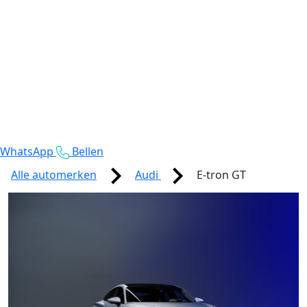
WhatsApp
Bellen
Alle automerken
Audi
E-tron GT