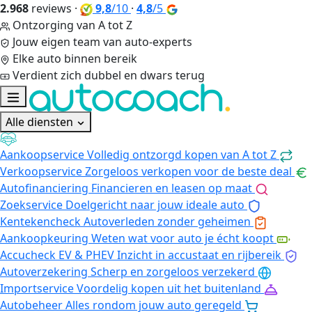
2.968
reviews
·
9,8
/10
·
4,8
/5
Ontzorging van A tot Z
Jouw eigen team van auto-experts
Elke auto binnen bereik
Verdient zich dubbel en dwars terug
Alle diensten
Aankoopservice
Volledig ontzorgd kopen van A tot Z
Verkoopservice
Zorgeloos verkopen voor de beste deal
Autofinanciering
Financieren en leasen op maat
Zoekservice
Doelgericht naar jouw ideale auto
Kentekencheck
Autoverleden zonder geheimen
Aankoopkeuring
Weten wat voor auto je écht koopt
Accucheck EV & PHEV
Inzicht in accustaat en rijbereik
Autoverzekering
Scherp en zorgeloos verzekerd
Importservice
Voordelig kopen uit het buitenland
Autobeheer
Alles rondom jouw auto geregeld