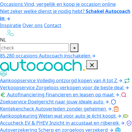
Occasions
Vind, vergelijk en koop je occasion online
Niet zeker welke dienst je nodig hebt?
Schakel Autocoach
in
Inspiratie
Over ons
Contact
NL
85.280
occasions
Autocoach inschakelen
Aankoopservice
Volledig ontzorgd kopen van A tot Z
Verkoopservice
Zorgeloos verkopen voor de beste deal
Autofinanciering
Financieren en leasen op maat
Zoekservice
Doelgericht naar jouw ideale auto
Kentekencheck
Autoverleden zonder geheimen
Aankoopkeuring
Weten wat voor auto je écht koopt
Accucheck EV & PHEV
Inzicht in accustaat en rijbereik
Autoverzekering
Scherp en zorgeloos verzekerd