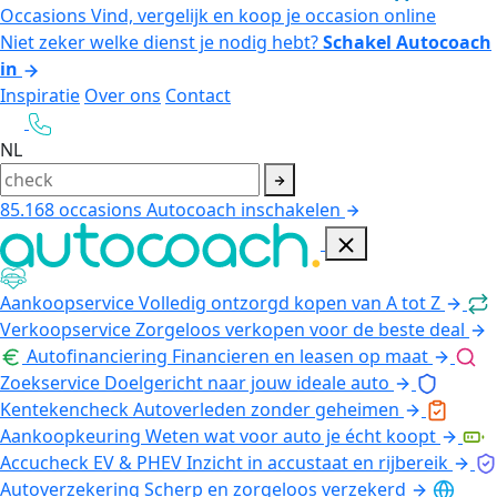
Occasions
Vind, vergelijk en koop je occasion online
Niet zeker welke dienst je nodig hebt?
Schakel Autocoach
in
Inspiratie
Over ons
Contact
NL
85.168
occasions
Autocoach inschakelen
Aankoopservice
Volledig ontzorgd kopen van A tot Z
Verkoopservice
Zorgeloos verkopen voor de beste deal
Autofinanciering
Financieren en leasen op maat
Zoekservice
Doelgericht naar jouw ideale auto
Kentekencheck
Autoverleden zonder geheimen
Aankoopkeuring
Weten wat voor auto je écht koopt
Accucheck EV & PHEV
Inzicht in accustaat en rijbereik
Autoverzekering
Scherp en zorgeloos verzekerd