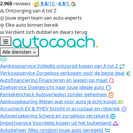
2.968
reviews
·
9,8
/10
·
4,8
/5
Ontzorging van A tot Z
Jouw eigen team van auto-experts
Elke auto binnen bereik
Verdient zich dubbel en dwars terug
Alle diensten
Aankoopservice
Volledig ontzorgd kopen van A tot Z
Verkoopservice
Zorgeloos verkopen voor de beste deal
Autofinanciering
Financieren en leasen op maat
Zoekservice
Doelgericht naar jouw ideale auto
Kentekencheck
Autoverleden zonder geheimen
Aankoopkeuring
Weten wat voor auto je écht koopt
Accucheck EV & PHEV
Inzicht in accustaat en rijbereik
Autoverzekering
Scherp en zorgeloos verzekerd
Importservice
Voordelig kopen uit het buitenland
Autobeheer
Alles rondom jouw auto geregeld