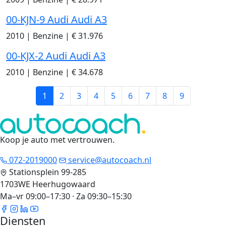
00-KJN-9 Audi Audi A3
2010
|
Benzine
|
€ 31.976
00-KJX-2 Audi Audi A3
2010
|
Benzine
|
€ 34.678
1
2
3
4
5
6
7
8
9
Koop je auto met vertrouwen
.
072-2019000
service@autocoach.nl
Stationsplein 99-285
1703WE Heerhugowaard
Ma–vr 09:00–17:30 · Za 09:30–15:30
Diensten