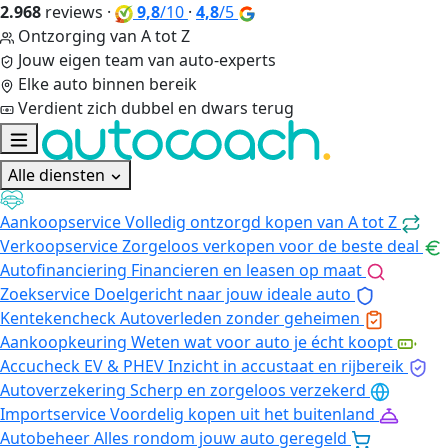
2.968
reviews
·
9,8
/10
·
4,8
/5
Ontzorging van A tot Z
Jouw eigen team van auto-experts
Elke auto binnen bereik
Verdient zich dubbel en dwars terug
Alle diensten
Aankoopservice
Volledig ontzorgd kopen van A tot Z
Verkoopservice
Zorgeloos verkopen voor de beste deal
Autofinanciering
Financieren en leasen op maat
Zoekservice
Doelgericht naar jouw ideale auto
Kentekencheck
Autoverleden zonder geheimen
Aankoopkeuring
Weten wat voor auto je écht koopt
Accucheck EV & PHEV
Inzicht in accustaat en rijbereik
Autoverzekering
Scherp en zorgeloos verzekerd
Importservice
Voordelig kopen uit het buitenland
Autobeheer
Alles rondom jouw auto geregeld