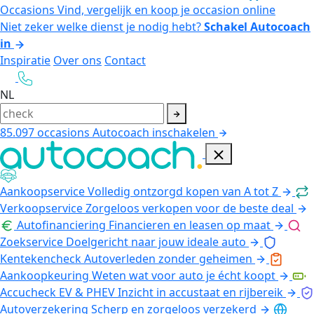
Occasions
Vind, vergelijk en koop je occasion online
Niet zeker welke dienst je nodig hebt?
Schakel Autocoach
in
Inspiratie
Over ons
Contact
NL
85.097
occasions
Autocoach inschakelen
Aankoopservice
Volledig ontzorgd kopen van A tot Z
Verkoopservice
Zorgeloos verkopen voor de beste deal
Autofinanciering
Financieren en leasen op maat
Zoekservice
Doelgericht naar jouw ideale auto
Kentekencheck
Autoverleden zonder geheimen
Aankoopkeuring
Weten wat voor auto je écht koopt
Accucheck EV & PHEV
Inzicht in accustaat en rijbereik
Autoverzekering
Scherp en zorgeloos verzekerd