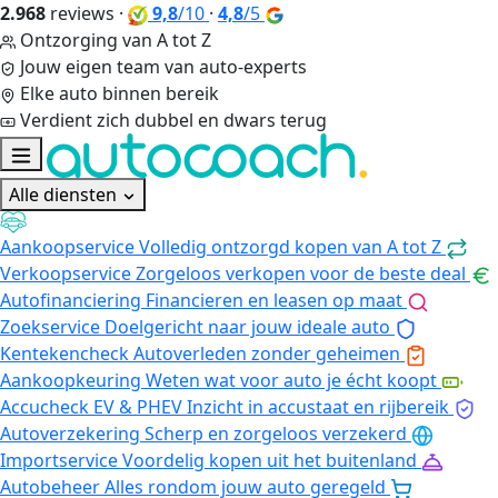
2.968
reviews
·
9,8
/10
·
4,8
/5
Ontzorging van A tot Z
Jouw eigen team van auto-experts
Elke auto binnen bereik
Verdient zich dubbel en dwars terug
Alle diensten
Aankoopservice
Volledig ontzorgd kopen van A tot Z
Verkoopservice
Zorgeloos verkopen voor de beste deal
Autofinanciering
Financieren en leasen op maat
Zoekservice
Doelgericht naar jouw ideale auto
Kentekencheck
Autoverleden zonder geheimen
Aankoopkeuring
Weten wat voor auto je écht koopt
Accucheck EV & PHEV
Inzicht in accustaat en rijbereik
Autoverzekering
Scherp en zorgeloos verzekerd
Importservice
Voordelig kopen uit het buitenland
Autobeheer
Alles rondom jouw auto geregeld