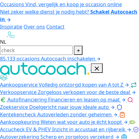
Occasions
Vind, vergelijk en koop je occasion online
Niet zeker welke dienst je nodig hebt?
Schakel Autocoach
in
Inspiratie
Over ons
Contact
NL
85.133
occasions
Autocoach inschakelen
Aankoopservice
Volledig ontzorgd kopen van A tot Z
Verkoopservice
Zorgeloos verkopen voor de beste deal
Autofinanciering
Financieren en leasen op maat
Zoekservice
Doelgericht naar jouw ideale auto
Kentekencheck
Autoverleden zonder geheimen
Aankoopkeuring
Weten wat voor auto je écht koopt
Accucheck EV & PHEV
Inzicht in accustaat en rijbereik
Autoverzekering
Scherp en zorgeloos verzekerd