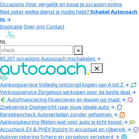
Occasions
Vind, vergelijk en koop je occasion online
Niet zeker welke dienst je nodig hebt?
Schakel Autocoach
in
Inspiratie
Over ons
Contact
NL
85.201
occasions
Autocoach inschakelen
Aankoopservice
Volledig ontzorgd kopen van A tot Z
Verkoopservice
Zorgeloos verkopen voor de beste deal
Autofinanciering
Financieren en leasen op maat
Zoekservice
Doelgericht naar jouw ideale auto
Kentekencheck
Autoverleden zonder geheimen
Aankoopkeuring
Weten wat voor auto je écht koopt
Accucheck EV & PHEV
Inzicht in accustaat en rijbereik
Autoverzekering
Scherp en zorgeloos verzekerd