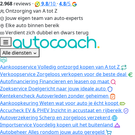
2.968
reviews
·
9,8
/10
·
4,8
/5
Ontzorging van A tot Z
Jouw eigen team van auto-experts
Elke auto binnen bereik
Verdient zich dubbel en dwars terug
Alle diensten
Aankoopservice
Volledig ontzorgd kopen van A tot Z
Verkoopservice
Zorgeloos verkopen voor de beste deal
Autofinanciering
Financieren en leasen op maat
Zoekservice
Doelgericht naar jouw ideale auto
Kentekencheck
Autoverleden zonder geheimen
Aankoopkeuring
Weten wat voor auto je écht koopt
Accucheck EV & PHEV
Inzicht in accustaat en rijbereik
Autoverzekering
Scherp en zorgeloos verzekerd
Importservice
Voordelig kopen uit het buitenland
Autobeheer
Alles rondom jouw auto geregeld