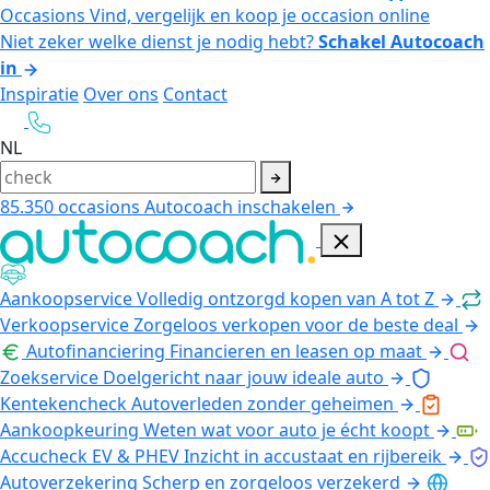
Occasions
Vind, vergelijk en koop je occasion online
Niet zeker welke dienst je nodig hebt?
Schakel Autocoach
in
Inspiratie
Over ons
Contact
NL
85.350
occasions
Autocoach inschakelen
Aankoopservice
Volledig ontzorgd kopen van A tot Z
Verkoopservice
Zorgeloos verkopen voor de beste deal
Autofinanciering
Financieren en leasen op maat
Zoekservice
Doelgericht naar jouw ideale auto
Kentekencheck
Autoverleden zonder geheimen
Aankoopkeuring
Weten wat voor auto je écht koopt
Accucheck EV & PHEV
Inzicht in accustaat en rijbereik
Autoverzekering
Scherp en zorgeloos verzekerd