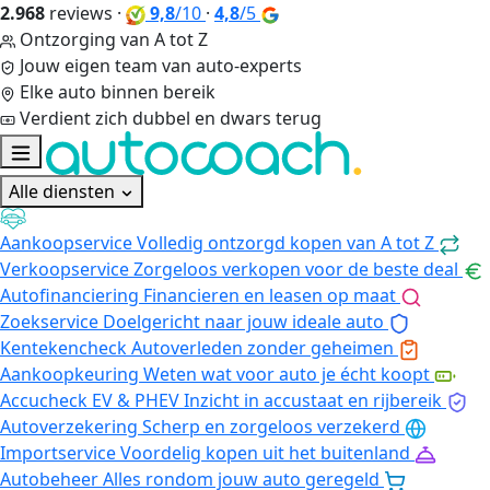
2.968
reviews
·
9,8
/10
·
4,8
/5
Ontzorging van A tot Z
Jouw eigen team van auto-experts
Elke auto binnen bereik
Verdient zich dubbel en dwars terug
Alle diensten
Aankoopservice
Volledig ontzorgd kopen van A tot Z
Verkoopservice
Zorgeloos verkopen voor de beste deal
Autofinanciering
Financieren en leasen op maat
Zoekservice
Doelgericht naar jouw ideale auto
Kentekencheck
Autoverleden zonder geheimen
Aankoopkeuring
Weten wat voor auto je écht koopt
Accucheck EV & PHEV
Inzicht in accustaat en rijbereik
Autoverzekering
Scherp en zorgeloos verzekerd
Importservice
Voordelig kopen uit het buitenland
Autobeheer
Alles rondom jouw auto geregeld