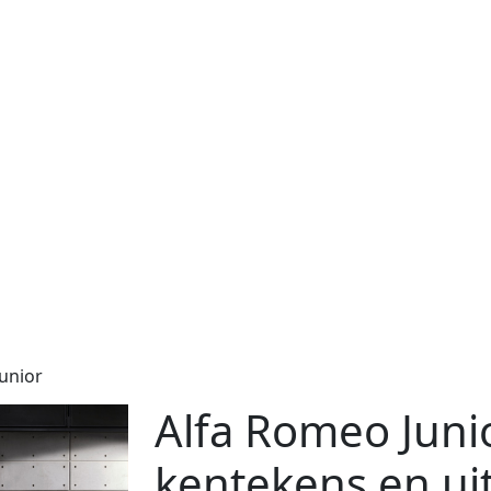
Junior
Alfa Romeo Junio
kentekens en ui