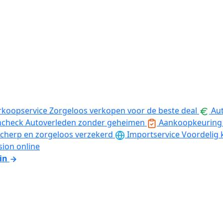
rkoopservice
Zorgeloos verkopen voor de beste deal
Aut
ncheck
Autoverleden zonder geheimen
Aankoopkeuring
cherp en zorgeloos verzekerd
Importservice
Voordelig 
sion online
in