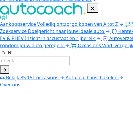
Aankoopservice
Volledig ontzorgd kopen van A tot Z
Zoekservice
Doelgericht naar jouw ideale auto
Kente
EV & PHEV
Inzicht in accustaat en rijbereik
Autoverze
rondom jouw auto geregeld
Occasions
Vind, vergelij
NL
Bekijk
85.151
occasions
Autocoach inschakelen
Over ons