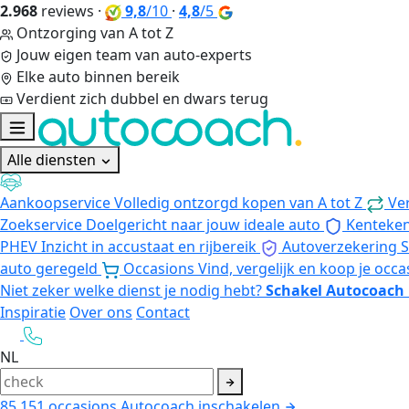
2.968
reviews
·
9,8
/10
·
4,8
/5
Ontzorging van A tot Z
Jouw eigen team van auto-experts
Elke auto binnen bereik
Verdient zich dubbel en dwars terug
Alle diensten
Aankoopservice
Volledig ontzorgd kopen van A tot Z
Ve
Zoekservice
Doelgericht naar jouw ideale auto
Kenteke
PHEV
Inzicht in accustaat en rijbereik
Autoverzekering
S
auto geregeld
Occasions
Vind, vergelijk en koop je occa
Niet zeker welke dienst je nodig hebt?
Schakel Autocoach 
Inspiratie
Over ons
Contact
NL
85.151
occasions
Autocoach inschakelen