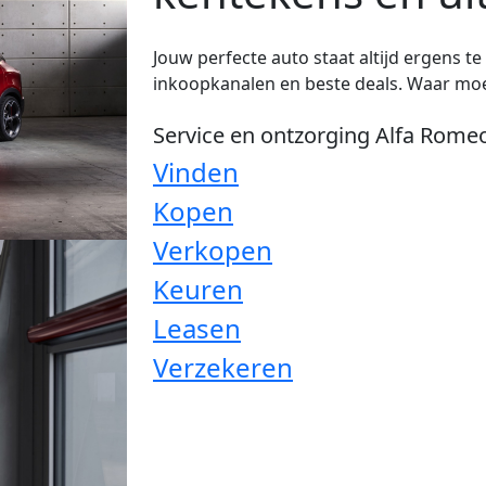
Jouw perfecte auto staat altijd ergens t
inkoopkanalen en beste deals. Waar moe
Service en ontzorging Alfa Rome
Vinden
Kopen
Verkopen
Keuren
Leasen
Verzekeren