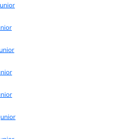
unior
nior
unior
unior
unior
unior