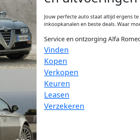
Jouw perfecte auto staat altijd ergens t
inkoopkanalen en beste deals. Waar moe
Service en ontzorging Alfa Rome
Vinden
Kopen
Verkopen
Keuren
Leasen
Verzekeren