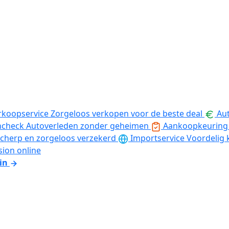
rkoopservice
Zorgeloos verkopen voor de beste deal
Aut
ncheck
Autoverleden zonder geheimen
Aankoopkeuring
cherp en zorgeloos verzekerd
Importservice
Voordelig 
sion online
in