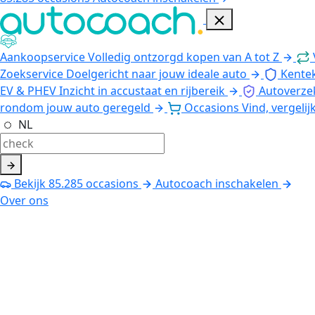
Aankoopservice
Volledig ontzorgd kopen van A tot Z
Zoekservice
Doelgericht naar jouw ideale auto
Kente
EV & PHEV
Inzicht in accustaat en rijbereik
Autoverze
rondom jouw auto geregeld
Occasions
Vind, vergelij
NL
Bekijk
85.285
occasions
Autocoach inschakelen
Over ons