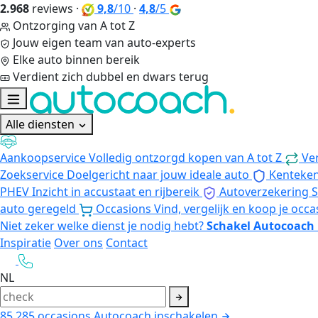
2.968
reviews
·
9,8
/10
·
4,8
/5
Ontzorging van A tot Z
Jouw eigen team van auto-experts
Elke auto binnen bereik
Verdient zich dubbel en dwars terug
Alle diensten
Aankoopservice
Volledig ontzorgd kopen van A tot Z
Ve
Zoekservice
Doelgericht naar jouw ideale auto
Kenteke
PHEV
Inzicht in accustaat en rijbereik
Autoverzekering
S
auto geregeld
Occasions
Vind, vergelijk en koop je occa
Niet zeker welke dienst je nodig hebt?
Schakel Autocoach 
Inspiratie
Over ons
Contact
NL
85.285
occasions
Autocoach inschakelen