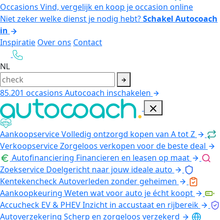
Occasions
Vind, vergelijk en koop je occasion online
Niet zeker welke dienst je nodig hebt?
Schakel Autocoach
in
Inspiratie
Over ons
Contact
NL
85.201
occasions
Autocoach inschakelen
Aankoopservice
Volledig ontzorgd kopen van A tot Z
Verkoopservice
Zorgeloos verkopen voor de beste deal
Autofinanciering
Financieren en leasen op maat
Zoekservice
Doelgericht naar jouw ideale auto
Kentekencheck
Autoverleden zonder geheimen
Aankoopkeuring
Weten wat voor auto je écht koopt
Accucheck EV & PHEV
Inzicht in accustaat en rijbereik
Autoverzekering
Scherp en zorgeloos verzekerd