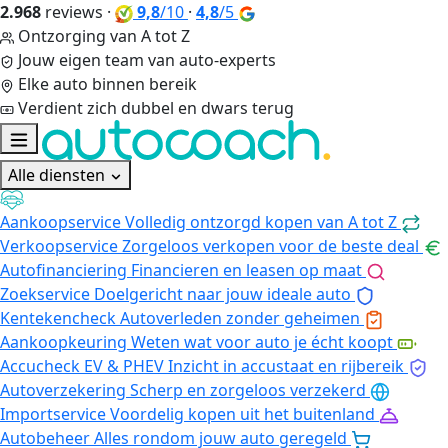
2.968
reviews
·
9,8
/10
·
4,8
/5
Ontzorging van A tot Z
Jouw eigen team van auto-experts
Elke auto binnen bereik
Verdient zich dubbel en dwars terug
Alle diensten
Aankoopservice
Volledig ontzorgd kopen van A tot Z
Verkoopservice
Zorgeloos verkopen voor de beste deal
Autofinanciering
Financieren en leasen op maat
Zoekservice
Doelgericht naar jouw ideale auto
Kentekencheck
Autoverleden zonder geheimen
Aankoopkeuring
Weten wat voor auto je écht koopt
Accucheck EV & PHEV
Inzicht in accustaat en rijbereik
Autoverzekering
Scherp en zorgeloos verzekerd
Importservice
Voordelig kopen uit het buitenland
Autobeheer
Alles rondom jouw auto geregeld