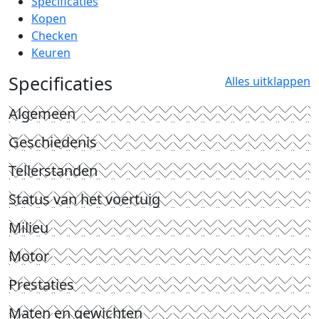
Specificaties
Kopen
Checken
Keuren
Specificaties
Alles uitklappen
Algemeen
Geschiedenis
Tellerstanden
Status van het voertuig
Milieu
Motor
Prestaties
Maten en gewichten