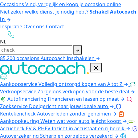
Occasions
Vind, vergelijk en koop je occasion online
Niet zeker welke dienst je nodig hebt?
Schakel Autocoach
in
Inspiratie
Over ons
Contact
NL
85.200
occasions
Autocoach inschakelen
Aankoopservice
Volledig ontzorgd kopen van A tot Z
Verkoopservice
Zorgeloos verkopen voor de beste deal
Autofinanciering
Financieren en leasen op maat
Zoekservice
Doelgericht naar jouw ideale auto
Kentekencheck
Autoverleden zonder geheimen
Aankoopkeuring
Weten wat voor auto je écht koopt
Accucheck EV & PHEV
Inzicht in accustaat en rijbereik
Autoverzekering
Scherp en zorgeloos verzekerd