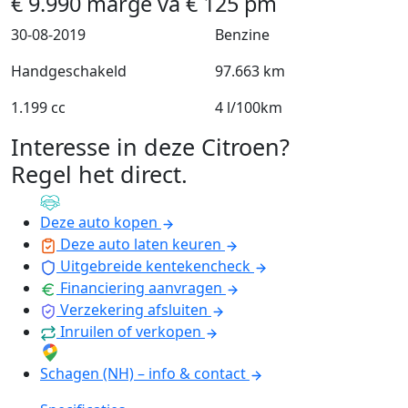
€
9.990
marge
va
€
125
pm
30-08-2019
Benzine
Handgeschakeld
97.663 km
1.199 cc
4 l/100km
Interesse in deze Citroen?
Regel het direct
.
Deze auto kopen
Deze auto laten keuren
Uitgebreide kentekencheck
Financiering aanvragen
Verzekering afsluiten
Inruilen of verkopen
Schagen (NH) – info & contact