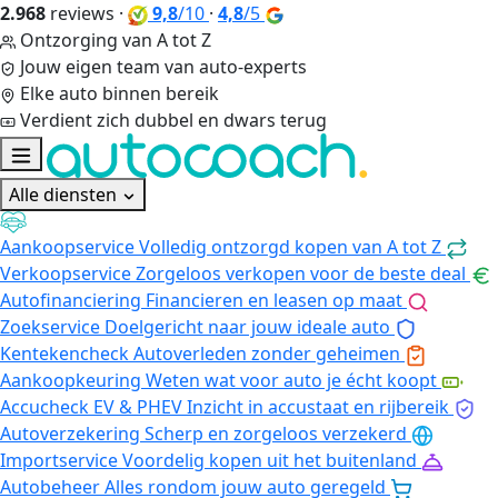
2.968
reviews
·
9,8
/10
·
4,8
/5
Ontzorging van A tot Z
Jouw eigen team van auto-experts
Elke auto binnen bereik
Verdient zich dubbel en dwars terug
Alle diensten
Aankoopservice
Volledig ontzorgd kopen van A tot Z
Verkoopservice
Zorgeloos verkopen voor de beste deal
Autofinanciering
Financieren en leasen op maat
Zoekservice
Doelgericht naar jouw ideale auto
Kentekencheck
Autoverleden zonder geheimen
Aankoopkeuring
Weten wat voor auto je écht koopt
Accucheck EV & PHEV
Inzicht in accustaat en rijbereik
Autoverzekering
Scherp en zorgeloos verzekerd
Importservice
Voordelig kopen uit het buitenland
Autobeheer
Alles rondom jouw auto geregeld