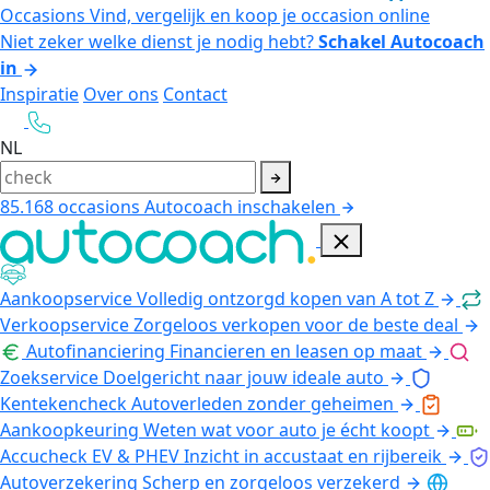
Occasions
Vind, vergelijk en koop je occasion online
Niet zeker welke dienst je nodig hebt?
Schakel Autocoach
in
Inspiratie
Over ons
Contact
NL
85.168
occasions
Autocoach inschakelen
Aankoopservice
Volledig ontzorgd kopen van A tot Z
Verkoopservice
Zorgeloos verkopen voor de beste deal
Autofinanciering
Financieren en leasen op maat
Zoekservice
Doelgericht naar jouw ideale auto
Kentekencheck
Autoverleden zonder geheimen
Aankoopkeuring
Weten wat voor auto je écht koopt
Accucheck EV & PHEV
Inzicht in accustaat en rijbereik
Autoverzekering
Scherp en zorgeloos verzekerd