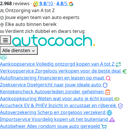
2.968
reviews
·
9,8
/10
·
4,8
/5
Ontzorging van A tot Z
Jouw eigen team van auto-experts
Elke auto binnen bereik
Verdient zich dubbel en dwars terug
Alle diensten
Aankoopservice
Volledig ontzorgd kopen van A tot Z
Verkoopservice
Zorgeloos verkopen voor de beste deal
Autofinanciering
Financieren en leasen op maat
Zoekservice
Doelgericht naar jouw ideale auto
Kentekencheck
Autoverleden zonder geheimen
Aankoopkeuring
Weten wat voor auto je écht koopt
Accucheck EV & PHEV
Inzicht in accustaat en rijbereik
Autoverzekering
Scherp en zorgeloos verzekerd
Importservice
Voordelig kopen uit het buitenland
Autobeheer
Alles rondom jouw auto geregeld