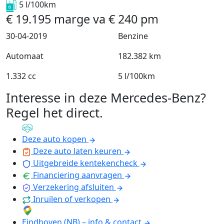
5 l/100km
€
19.195
marge
va
€
240
pm
30-04-2019
Benzine
Automaat
182.382 km
1.332 cc
5 l/100km
Interesse in deze Mercedes-Benz?
Regel het direct
.
Deze auto kopen
Deze auto laten keuren
Uitgebreide kentekencheck
Financiering aanvragen
Verzekering afsluiten
Inruilen of verkopen
Eindhoven (NB) – info & contact