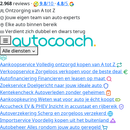
2.968
reviews
·
9,8
/10
·
4,8
/5
Ontzorging van A tot Z
Jouw eigen team van auto-experts
Elke auto binnen bereik
Verdient zich dubbel en dwars terug
Alle diensten
Aankoopservice
Volledig ontzorgd kopen van A tot Z
Verkoopservice
Zorgeloos verkopen voor de beste deal
Autofinanciering
Financieren en leasen op maat
Zoekservice
Doelgericht naar jouw ideale auto
Kentekencheck
Autoverleden zonder geheimen
Aankoopkeuring
Weten wat voor auto je écht koopt
Accucheck EV & PHEV
Inzicht in accustaat en rijbereik
Autoverzekering
Scherp en zorgeloos verzekerd
Importservice
Voordelig kopen uit het buitenland
Autobeheer
Alles rondom jouw auto geregeld