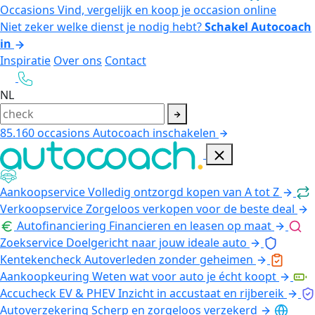
Occasions
Vind, vergelijk en koop je occasion online
Niet zeker welke dienst je nodig hebt?
Schakel Autocoach
in
Inspiratie
Over ons
Contact
NL
85.160
occasions
Autocoach inschakelen
Aankoopservice
Volledig ontzorgd kopen van A tot Z
Verkoopservice
Zorgeloos verkopen voor de beste deal
Autofinanciering
Financieren en leasen op maat
Zoekservice
Doelgericht naar jouw ideale auto
Kentekencheck
Autoverleden zonder geheimen
Aankoopkeuring
Weten wat voor auto je écht koopt
Accucheck EV & PHEV
Inzicht in accustaat en rijbereik
Autoverzekering
Scherp en zorgeloos verzekerd